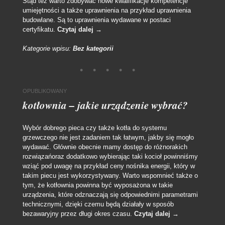
Stąd też warto zdobywać nowe kwalifikacje kompetencje
umiejętności a także uprawnienia na przykład uprawnienia
budowlane. Są to uprawnienia wydawane w postaci
certyfikatu.
Czytaj dalej
→
Kategorie wpisu:
Bez kategorii
OPUBLIKOWANY
kotłownia – jakie urządzenie wybrać?
Wybór dobrego pieca czy także kotła do systemu
grzewczego nie jest zadaniem tak łatwym, jakby się mogło
wydawać. Głównie obecnie mamy dostęp do różnorakich
rozwiązańoraz dodatkowo wybierając taki kocioł powinniśmy
wziąć pod uwagę na przykład ceny nośnika energii, który w
takim piecu jest wykorzystywany. Warto wspomnieć także o
tym, że kotłownia powinna być wyposażona w takie
urządzenia, które odznaczają się odpowiednimi parametrami
technicznymi, dzięki czemu będą działały w sposób
bezawaryjny przez długi okres czasu.
Czytaj dalej
→