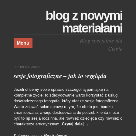
blog z nowymi
materiałami
Skocz do treści
Blog specjalnie dla
Menu
Ciebie
OPUBLIKOWANY
sesje fotograficzne – jak to wygląda
Jeżeli chcemy sobie sprawić szczególną pamiątkę na
kompletne życie, to zdecydowanie warto korzystać z usług
doświadczonego fotografa, który oferuje sesje fotograficzne.
Warto zdawać sobie sprawę o tym, że oferta jest bardzo
zróżnicowana, a więc dostosowana do potrzeb klienta może
być to np sesja rodzinna, ale również dziecięca czy również o
charakterze artystycznym.
Czytaj dalej
→
Kategorie wpisu:
Bez kategorii