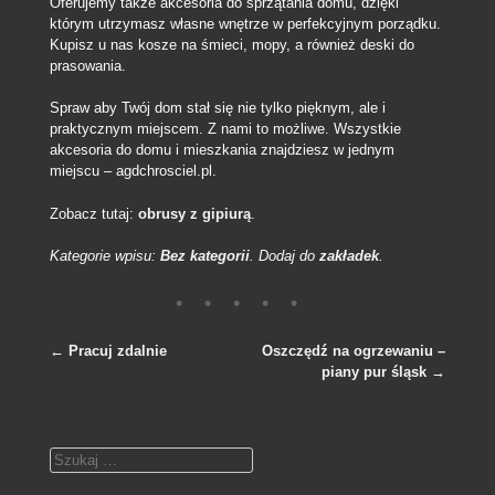
Oferujemy także akcesoria do sprzątania domu, dzięki
którym utrzymasz własne wnętrze w perfekcyjnym porządku.
Kupisz u nas kosze na śmieci, mopy, a również deski do
prasowania.
Spraw aby Twój dom stał się nie tylko pięknym, ale i
praktycznym miejscem. Z nami to możliwe. Wszystkie
akcesoria do domu i mieszkania znajdziesz w jednym
miejscu – agdchrosciel.pl.
Zobacz tutaj:
obrusy z gipiurą
.
Kategorie wpisu:
Bez kategorii
. Dodaj do
zakładek
.
←
Pracuj zdalnie
Oszczędź na ogrzewaniu –
piany pur śląsk
→
Nawigacja po wpisach
Szukaj