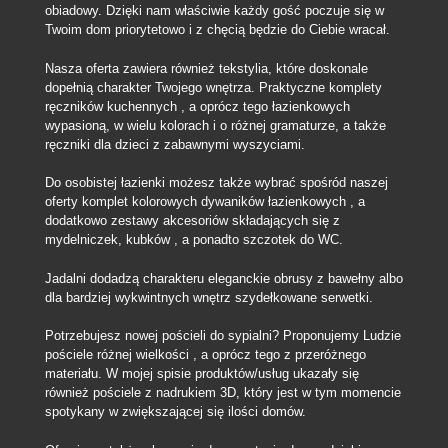
obiadowy.
Dzięki nam właściwie każdy gość poczuje się w
Twoim dom priorytetowo i z chęcią będzie do Ciebie wracał.
Nasza oferta zawiera również tekstylia, które doskonale
dopełnią charakter Twojego wnętrza. Praktyczne komplety
ręczników kuchennych , a oprócz tego łazienkowych
wypasioną, w wielu kolorach i o różnej gramaturze, a także
ręczniki dla dzieci z zabawnymi wyszyciami.
Do osobistej łazienki możesz także wybrać spośród naszej
oferty komplet kolorowych dywaników łazienkowych , a
dodatkowo zestawy akcesoriów składających się z
mydelniczek, kubków , a ponadto szczotek do WC.
Jadalni dodadzą charakteru eleganckie obrusy z bawełny albo
dla bardziej wykwintnych wnętrz szydełkowane serwetki.
Potrzebujesz nowej pościeli do sypialni? Proponujemy Ludzie
pościele różnej wielkości , a oprócz tego z przeróżnego
materiału. W mojej spisie produktów/usług ukazały się
również pościele z nadrukiem 3D, który jest w tym momencie
spotykany w zwiększającej się ilości domów.