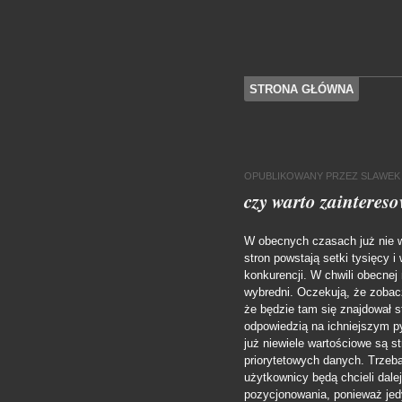
SKOCZ DO TREŚCI
STRONA GŁÓWNA
Menu
OPUBLIKOWANY
PRZEZ
SLAWEK
czy warto zainteres
W obecnych czasach już nie w
stron powstają setki tysięcy 
konkurencji.
W chwili obecnej 
wybredni. Oczekują, że zobacz
że będzie tam się znajdował s
odpowiedzią na ichniejszym pyt
już niewiele wartościowe są st
priorytetowych danych. Trzeba
użytkownicy będą chcieli dal
pozycjonowania, ponieważ jed