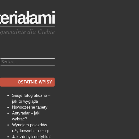
eriałami
specjalnie dla Ciebie
Szukaj
OSTATNIE WPISY
Sesje fotograficzne –
jak to wygląda
Nowoczesne tapety
Antyradar – jaki
wybrać?
Wynajem pojazdów
użytkowych – usługi
Jak zdobyć certyfikat