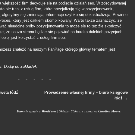
 większość firm decyduje się na podjęcie działań seo. W zdecydowanej
 się tutaj z usług firm, które specjalizują się w pozycjonowaniu,
s, algorytmy się zmieniają, informacje szybko się dezaktualizują. Powinno
i proces, który jest całkiem skomplikowany. Warto także zaznaczyć, że
wać nieudolne próby pozycjonowania to może się to też źle skończyć i
uje, że nasza strona będzie się pojawiać na bardzo dalekich pozycjach.
lepiej jest korzystać z usług firm seo.
 możesz znaleźć na naszym FanPage którego główny tematem jest
i
. Dodaj do
zakładek
.
weta łódź
Prowadzenie własnej firmy – biuro księgowe
łódź
→
wpisach
Dumnie oparty o WordPress
|
Skórka: Sixhours autorstwa
Caroline Moore
.