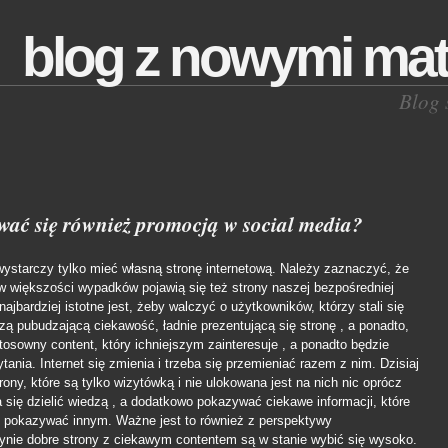
blog z nowymi mat
Blog 
ować się również promocją w social media?
ystarczy tylko mieć własną stronę internetową. Należy zaznaczyć, że
i w większości wypadków pojawią się też strony naszej bezpośredniej
najbardziej istotne jest, żeby walczyć o użytkowników, którzy stali się
ą pubudzającą ciekawość, ładnie prezentującą się stronę , a ponadto,
tosowny content, który ichniejszym zainteresuje , a ponadto będzie
ania. Internet się zmienia i trzeba się przemieniać razem z nim. Dzisiaj
rony, które są tylko wizytówką i nie ulokowana jest na nich nic oprócz
 się dzielić wiedzą , a dodatkowo pokazywać ciekawe informacji, które
ej pokazywać innym. Ważne jest to również z perspektywy
ynie dobre strony z ciekawym contentem są w stanie wybić się wysoko.