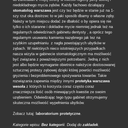
niedokładnego mycia zębów. Każdy fachowo działający
stomatolog warszawa
jest czy tez będzie w stanie już na 1-
szy rzut oka dostrzec to w jaki sposób dbamy o własne zęby.
Należy w tym miejscu dodać że dbałość o by opiera się nie
tylko o ich staranne i dokładne mycie niemniej jednak też na
regularnych odwiedzinach gabinetu dentysty , a oprócz tego
regularnym usuwaniu kamienia nazębnego jak tez na
szybkim uzupełnianiu z nagła powstających ubytków w
zębach. W niektórych nieco istotniejszych przypadkach
nasza wizyta w gabinecie stomatologicznym ma możliwość
być związana z poważniejszymi potrzebami. Jedną z nich
jest albo będzie wymaganie obietnice należycie dostosowanej
sztucznej protezy zębowej dzięki której powróci możliwość
gryzienia i bezproblemowego spożywania towarów. Takie
rozwiązania zapewnia między innymi
protetyka warszawa
wesoła
z których to korzysta coraz często coraz
znaczniejsza ilość osób miewających kwestie ze swoim
uzębieniem. Odwiedzając tego typu gabinet otrzymujemy
skuteczna możliwość wypełnienia ubytków.
Zobacz tutaj:
laboratorium protetyczne
.
Kategorie wpisu:
Bez kategorii
. Dodaj do
zakładek
.