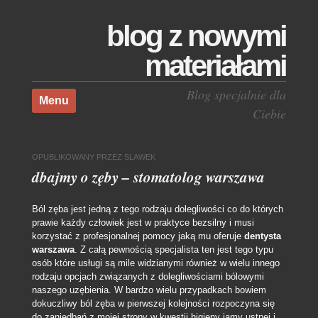
blog z nowymi
materiałami
Skocz do treści
Blog specjalnie dla
Menu
Ciebie
OPUBLIKOWANY
PRZEZ
SLAWEK
dbajmy o zęby – stomatolog warszawa
Ból zęba jest jedną z tego rodzaju dolegliwości co do których
prawie każdy człowiek jest w praktyce bezsilny i musi
korzystać z profesjonalnej pomocy jaką mu oferuje
dentysta
warszawa
. Z całą pewnością specjalista ten jest tego typu
osób które usługi są mile widzianymi również w wielu innego
rodzaju opcjach związanych z dolegliwościami bólowymi
naszego uzębienia.
W bardzo wielu przypadkach bowiem
dokuczliwy ból zęba w pierwszej kolejności rozpoczyna się
do zaniedbań z mojej strony w kwestii higieny jamy ustnej i