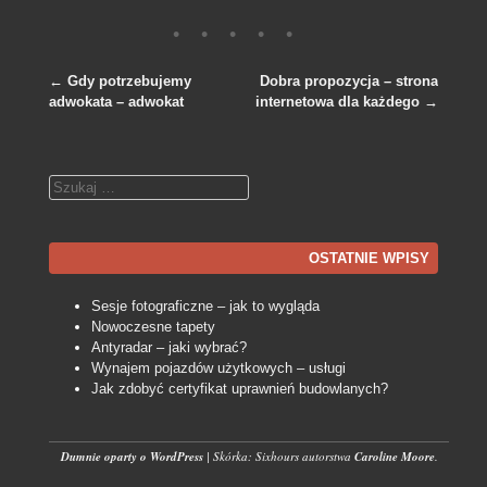
←
Gdy potrzebujemy
Dobra propozycja – strona
adwokata – adwokat
internetowa dla każdego
→
Nawigacja po wpisach
Szukaj
OSTATNIE WPISY
Sesje fotograficzne – jak to wygląda
Nowoczesne tapety
Antyradar – jaki wybrać?
Wynajem pojazdów użytkowych – usługi
Jak zdobyć certyfikat uprawnień budowlanych?
Dumnie oparty o WordPress
|
Skórka: Sixhours autorstwa
Caroline Moore
.