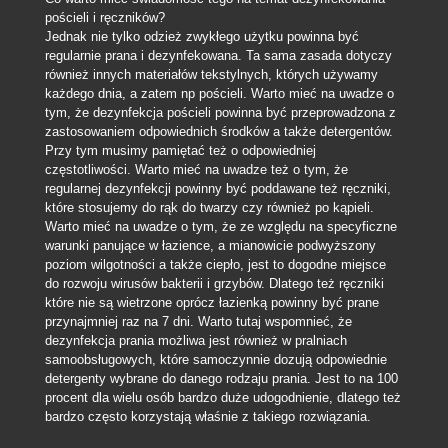
pościeli i ręczników?
Jednak nie tylko odzież zwykłego użytku powinna być
regularnie prana i dezynfekowana. Ta sama zasada dotyczy
również innych materiałów tekstylnych, których używamy
każdego dnia, a zatem np pościeli. Warto mieć na uwadze o
tym, że dezynfekcja pościeli powinna być przeprowadzona z
zastosowaniem odpowiednich środków a także detergentów.
Przy tym musimy pamiętać też o odpowiedniej
częstotliwości. Warto mieć na uwadze też o tym, że
regularnej dezynfekcji powinny być poddawane też ręczniki,
które stosujemy do rąk do twarzy czy również po kąpieli.
Warto mieć na uwadze o tym, że ze względu na specyficzne
warunki panujące w łazience, a mianowicie podwyższony
poziom wilgotności a także ciepło, jest to dogodne miejsce
do rozwoju wirusów bakterii i grzybów. Dlatego też ręczniki
które nie są wietrzone oprócz łazienką powinny być prane
przynajmniej raz na 7 dni. Warto tutaj wspomnieć, że
dezynfekcja prania możliwa jest również w pralniach
samoobsługowych, które samoczynnie dozują odpowiednie
detergenty wybrane do danego rodzaju prania. Jest to na 100
procent dla wielu osób bardzo duże udogodnienie, dlatego też
bardzo często korzystają właśnie z takiego rozwiązania.