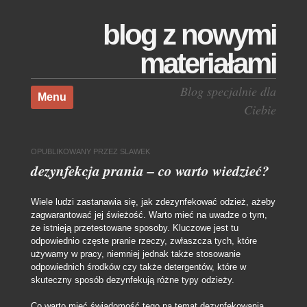
blog z nowymi
materiałami
Skocz do treści
Blog specjalnie dla
Menu
Ciebie
OPUBLIKOWANY
PRZEZ
SLAWEK
dezynfekcja prania – co warto wiedzieć?
Wiele ludzi zastanawia się, jak zdezynfekować odzież, ażeby
zagwarantować jej świeżość. Warto mieć na uwadze o tym,
że istnieją przetestowane sposoby. Kluczowe jest tu
odpowiednio częste pranie rzeczy, zwłaszcza tych, które
używamy w pracy, niemniej jednak także stosowanie
odpowiednich środków czy także detergentów, które w
skuteczny sposób dezynfekują różne typy odzieży.
Co warto mieć świadomość tego na temat dezynfekowania