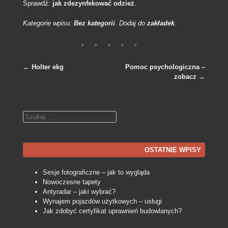
Sprawdź:
jak zdezynfekować odzież
.
Kategorie wpisu:
Bez kategorii
. Dodaj do
zakładek
.
←
Holter ekg
Pomoc psychologiczna –
zobacz
→
Nawigacja po wpisach
Szukaj
OSTATNIE WPISY
Sesje fotograficzne – jak to wygląda
Nowoczesne tapety
Antyradar – jaki wybrać?
Wynajem pojazdów użytkowych – usługi
Jak zdobyć certyfikat uprawnień budowlanych?