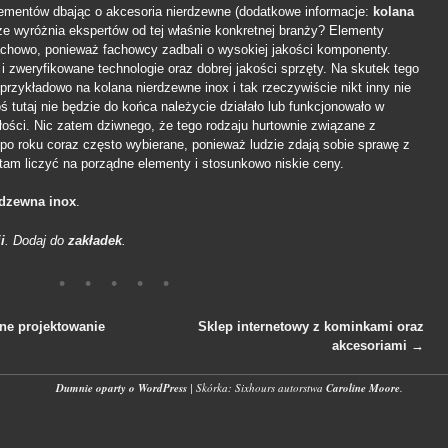
lementów dbając o akcesoria nierdzewne (dodatkowe informacje:
kolana
że wyróżnia ekspertów od tej właśnie konkretnej branży? Elementy
chowo, ponieważ fachowcy zadbali o wysokiej jakości komponenty.
 zweryfikowane technologie oraz dobrej jakości sprzęty. Na skutek tego
rzykładowo na kolana nierdzewne inox i tak rzeczywiście nikt inny nie
ś tutaj nie będzie do końca należycie działało lub funkcjonowało w
złości. Nic zatem dziwnego, że tego rodzaju hurtownie związane z
po roku coraz często wybierane, ponieważ ludzie zdają sobie sprawę z
tam liczyć na porządne elementy i stosunkowo niskie ceny.
rdzewna inox
.
i
. Dodaj do
zakładek
.
ne projektowanie
Sklep internetowy z kominkami oraz
akcesoriami
→
wpisach
Dumnie oparty o WordPress
|
Skórka: Sixhours autorstwa
Caroline Moore
.