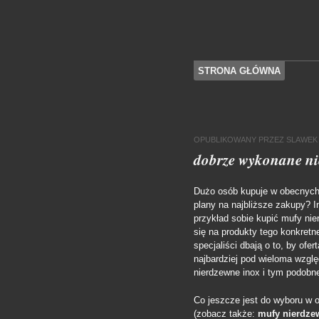
SKOCZ DO TREŚCI
STRONA GŁÓWNA
Menu
OPUBLIKOWANY
PRZEZ
SLAWEK
dobrze wykonane ni
Dużo osób kupuje w obecnych 
plany na najbliższe zakupy? I
przykład sobie kupić mufy n
się na produkty tego konkret
specjaliści dbają o to, by ofer
najbardziej pod wieloma wzgl
nierdzewne inox i tym podobn
Co jeszcze jest do wyboru w ob
(zobacz także:
mufy nierdze