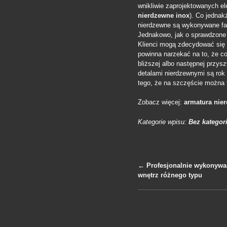
wnikliwie zaprojektowanych e
nierdzewne inox
). Co jednak
nierdzewne są wykonywane fa
Jednakowo, jak o sprawdzone i
Klienci mogą zdecydować się p
powinna narzekać na to, że co
bliższej albo następnej przys
detalami nierdzewnymi są rok 
tego, że na szczęście można 
Zobacz więcej:
armatura nie
Kategorie wpisu:
Bez kategori
←
Profesjonalnie wykonywa
wnętrz różnego typu
Nawigacja po 