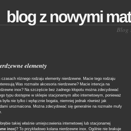
blog z nowymi mat
Blog 
erdzewne elementy
czasach różnego rodzaju elementy nierdzewne. Macie tego rodzaju
nteresują Was rozmaite akcesoria nierdzewne? Macie intencja na
ierdzewne inox? Na szczęście bez żadnego kłopotu można zdecydować
nego typu dostępne w sklepie stacjonarnym albo internetowym, ponieważ
ta była nie tylko i wyłącznie bogata, niemniej jednak również jak
ędami urozmaicona. Można zdecydować się generalnie na rozmaite mufy
e.
rębie takiej właśnie umiejscowienia internetowej lub stacjonarnej
wne inox
)? To przykładowo kolana nierdzewne inox. Ogólnie nie brakuje