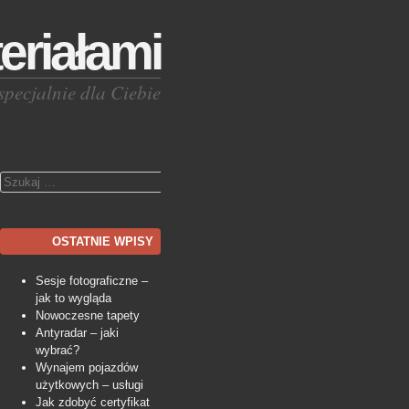
eriałami
specjalnie dla Ciebie
Szukaj
OSTATNIE WPISY
Sesje fotograficzne –
jak to wygląda
Nowoczesne tapety
Antyradar – jaki
wybrać?
Wynajem pojazdów
użytkowych – usługi
Jak zdobyć certyfikat