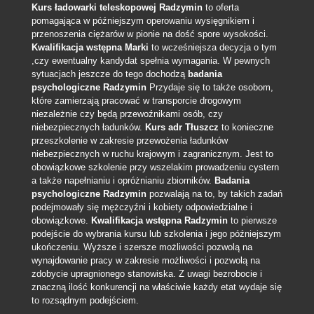
Kurs ładowarki teleskopowej Radzymin
to oferta
pomagająca w późniejszym operowaniu wysięgnikiem i
przenoszenia ciężarów w pionie na dość spore wysokości.
Kwalifikacja wstępna Marki
to wcześniejsza decyzja o tym
,czy ewentualny kandydat spełnia wymagania. W pewnych
sytuacjach jeszcze do tego dochodzą
badania
psychologiczne Radzymin
Przydaje się to także osobom,
które zamierzają pracować w transporcie drogowym
niezależnie czy będą przewoźnikami osób, czy
niebezpiecznych ładunków.
Kurs adr Tłuszcz
to konieczne
przeszkolenie w zakresie przewożenia ładunków
niebezpiecznych w ruchu krajowym i zagranicznym. Jest to
obowiązkowe szkolenie przy wszelakim prowadzeniu cystern
a także napełnianiu i opróżnianiu zbiorników.
Badania
psychologiczne Radzymin
pozwalają na to, by takich zadań
podejmowały się mężczyźni i kobiety odpowiedzialne i
obowiązkowe.
Kwalifikacja wstępna Radzymin
to pierwsze
podejście do wybrania kursu lub szkolenia i jego późniejszym
ukończeniu. Wyższe i szersze możliwości pozwolą na
wynajdowanie pracy w zakresie możliwości i pozwolą na
zdobycie upragnionego stanowiska. Z uwagi bezrobocie i
znaczną ilość konkurencji na właściwie każdy etat wydaje się
to rozsądnym podejściem.