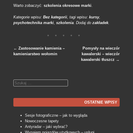
Warto zobaczyć:
szkolenia okresowe marki
.
Kategorie wpisu:
Bez kategorii
, tagi wpisu:
kursy
,
psychotechnika marki
,
szkolenia
. Dodaj do
zakładek
.
←
Zastosowanie kamienia –
Pomysły na wieczór
kamieniarstwo wołomin
kawalerski – wieczór
Nawigacja po wpisach
kawalerski tłuszcz
→
Szukaj
OSTATNIE WPISY
Sesje fotograficzne – jak to wygląda
Nowoczesne tapety
Antyradar – jaki wybrać?
Wynajem pojazdów użytkowych – usługi