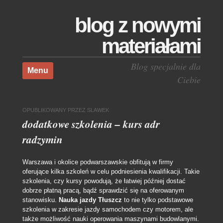
blog z nowymi
materiałami
Skocz do treści
Blog specjalnie dla
Menu
Ciebie
OPUBLIKOWANY
PRZEZ
SLAWEK
dodatkowe szkolenia – kurs adr
radzymin
Warszawa i okolice podwarszawskie obfitują w firmy
oferujące kilka szkoleń w celu podniesienia kwalifikacji. Takie
szkolenia, czy kursy powodują, że łatwiej później dostać
dobrze płatną pracą, bądź sprawdzić się na oferowanym
stanowisku.
Nauka jazdy Tłuszcz
to nie tylko podstawowe
szkolenia w zakresie jazdy samochodem czy motorem, ale
także możliwość nauki operowania maszynami budowlanymi.