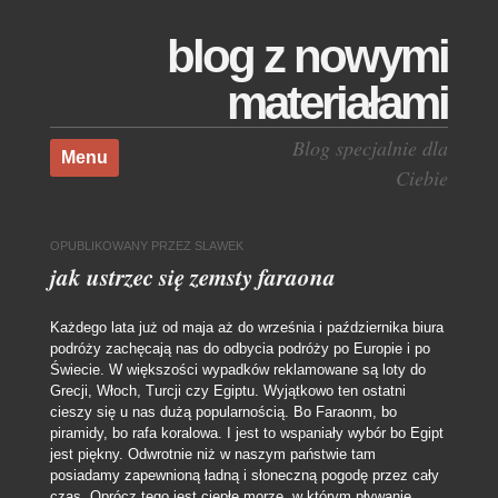
blog z nowymi
materiałami
Skocz do treści
Blog specjalnie dla
Menu
Ciebie
OPUBLIKOWANY
PRZEZ
SLAWEK
jak ustrzec się zemsty faraona
Każdego lata już od maja aż do września i października biura
podróży zachęcają nas do odbycia podróży po Europie i po
Świecie. W większości wypadków reklamowane są loty do
Grecji, Włoch, Turcji czy Egiptu. Wyjątkowo ten ostatni
cieszy się u nas dużą popularnością. Bo Faraonm, bo
piramidy, bo rafa koralowa. I jest to wspaniały wybór bo Egipt
jest piękny. Odwrotnie niż w naszym państwie tam
posiadamy zapewnioną ładną i słoneczną pogodę przez cały
czas. Oprócz tego jest ciepłe morze, w którym pływanie