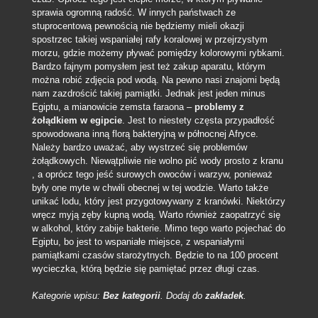
sprawia ogromną radość. W innych państwach ze
stuprocentową pewnością nie będziemy mieli okazji
spostrzec takiej wspaniałej rafy koralowej w przejrzystym
morzu, gdzie możemy pływać pomiędzy kolorowymi rybkami.
Bardzo fajnym pomysłem jest też zakup aparatu, którym
można robić zdjęcia pod wodą.
Na pewno nasi znajomi będą
nam zazdrościć takiej pamiątki. Jednak jest jeden minus
Egiptu, a mianowicie zemsta faraona –
problemy z
żołądkiem w egipcie
. Jest to niestety częsta przypadłość
spowodowana inną florą bakteryjną w północnej Afryce.
Należy bardzo uważać, aby wystrzeć się problemów
żołądkowych. Niewątpliwie nie wolno pić wody prosto z kranu
, a oprócz tego jeść surowych owoców i warzyw, ponieważ
były one myte w chwili obecnej w tej wodzie. Warto także
unikać lodu, który jest przygotowywany z kranówki. Niektórzy
wręcz myją zęby kupną wodą. Warto również zaopatrzyć się
w alkohol, który zabije bakterie. Mimo tego warto pojechać do
Egiptu, bo jest to wspaniałe miejsce, z wspaniałymi
pamiątkami czasów starożytnych. Będzie to na 100 procent
wycieczka, którą będzie się pamiętać przez długi czas.
Kategorie wpisu:
Bez kategorii
. Dodaj do
zakładek
.