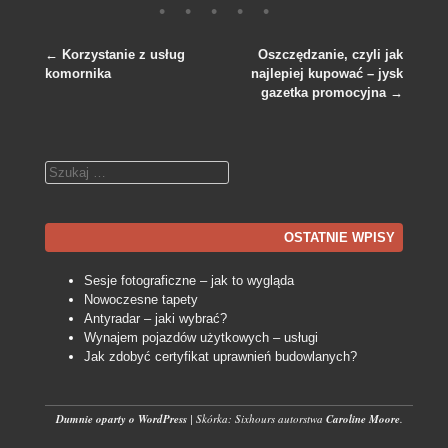
←
Korzystanie z usług
Oszczędzanie, czyli jak
komornika
najlepiej kupować – jysk
Nawigacja po wpisach
gazetka promocyjna
→
Szukaj
OSTATNIE WPISY
Sesje fotograficzne – jak to wygląda
Nowoczesne tapety
Antyradar – jaki wybrać?
Wynajem pojazdów użytkowych – usługi
Jak zdobyć certyfikat uprawnień budowlanych?
Dumnie oparty o WordPress
|
Skórka: Sixhours autorstwa
Caroline Moore
.