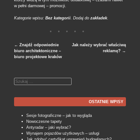
w pełni darmowej – promocji.
Kategorie wpisu:
Bez kategorii
. Dodaj do
zakładek
.
←
Znajdź odpowiednie
Jak należy wybrać właściwą
biuro architektoniczne –
reklamę?
→
Nawigacja po wpisach
biuro projektowe kraków
Szukaj
OSTATNIE WPISY
Sesje fotograficzne – jak to wygląda
Nowoczesne tapety
Antyradar – jaki wybrać?
Wynajem pojazdów użytkowych – usługi
Jak zdobyć certyfikat uprawnień budowlanych?