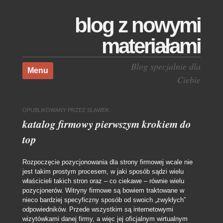
blog z nowymi
materiałami
Skocz do treści
Blog specjalnie dla
Menu
Ciebie
OPUBLIKOWANY
PRZEZ
SLAWEK
katalog firmowy pierwszym krokiem do
top
Rozpoczęcie pozycjonowania dla strony firmowej wcale nie
jest takim prostym procesem, w jaki sposób sądzi wielu
właścicieli takich stron oraz – co ciekawe – równie wielu
pozycjonerów. Witryny firmowe są bowiem traktowane w
nieco bardziej specyficzny sposób od swoich „zwykłych”
odpowiedników. Przede wszystkim są internetowymi
wizytówkami danej firmy, a więc jej oficjalnym wirtualnym