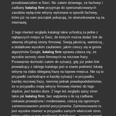
przedstawicielem w Sieci. Nic zatem dziwnego, że fachowy i
zadbany
katalog firm
przyjmuje do spersonalizowanych
zasobów wyłącznie witryny wykonane w sposób fachowy,
które już na sam początek pokazują, że ukierunkowane są na
internautę.
Z tego również względu katalogi takie uchodzą za jedne z
najlepszych miejsc w Sieci, do których można dodać link do
własnej oficjalnej strony firmowej. Swoją jakością, wartością ,
a dodatkowo wysokim zaufaniem, jakim cieszy się w gronie
algorytmów Google,
katalog firm
sprawia zdarza się, że
wysokie wzrosty stron firmowych na niszowe frazy.
Przeważnie dochodzi zatem do sytuacji, gdy już jeden link
prowadzący z takiego katalogu jest w stanie podnieść lokatę
witrynę na słabo obleganą frazę na topowe miejsca. Nie są to
przypadki zachodzące w każdej sytuacji i w przypadku
każdej niszowej frazy, niemniej jednak prawdopodobieństwo,
że w przypadku mojej witryny firmowej również do tego
dojdzie, jest bardzo duże. Z tego też względu spisy stron
takie jak
katalog firm
, bez wątpienia o ile są zadbane,
ciekawie prowadzone i moderowane, cieszą się ogromnym
zainteresowaniem pośród pozycjonerów. Zainteresowanie to
jest wysokie również w przypadku samych właścicieli stron,
którzy widzą w tym możliwość dodatkowej – czasami nawet