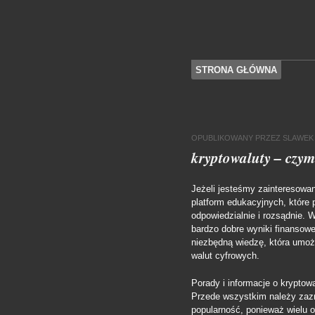
SKOCZ DO TREŚCI
STRONA GŁÓWNA
Menu
OPUBLIKOWANY
PRZEZ
SLAWEK
kryptowaluty – czym
Jeżeli jesteśmy zainteresowan
platform edukacyjnych, które
odpowiedzialnie i rozsądnie. 
bardzo dobre wyniki finansow
niezbędną wiedzę, która umoż
walut cyfrowych.
Porady i informacje o krypto
Przede wszystkim należy zazn
popularność, ponieważ wielu 