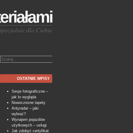
eriałami
specjalnie dla Ciebie
Szukaj
OSTATNIE WPISY
Sesje fotograficzne –
jak to wygląda
Nowoczesne tapety
Antyradar – jaki
wybrać?
Wynajem pojazdów
użytkowych – usługi
Jak zdobyć certyfikat