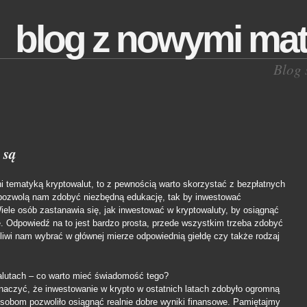
blog z nowymi mat
Blog 
 są
i tematyką kryptowalut, to z pewnością warto skorzystać z bezpłatnych
 pozwolą nam zdobyć niezbędną edukację, tak by inwestować
Wiele osób zastanawia się, jak inwestować w kryptowaluty, by osiągnąć
e. Odpowiedź na to jest bardzo prosta, przede wszystkim trzeba zdobyć
liwi nam wybrać w głównej mierze odpowiednią giełdę czy także rodzaj
walutach – co warto mieć świadomość tego?
aczyć, że inwestowanie w krypto w ostatnich latach zdobyło ogromną
osobom pozwoliło osiągnąć realnie dobre wyniki finansowe. Pamiętajmy