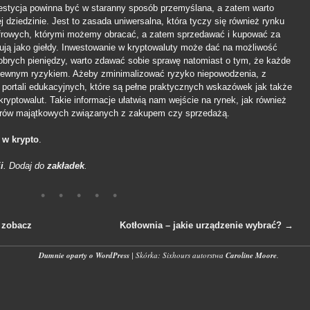
estycja powinna być w staranny sposób przemyślana, a zatem warto
 dziedzinie. Jest to zasada uniwersalna, która tyczy się również rynku
yfrowych, którymi możemy obracać, a zatem sprzedawać i kupować za
nują jako giełdy. Inwestowanie w kryptowaluty może dać na możliwość
dobrych pieniędzy, warto zdawać sobie sprawę natomiast o tym, że każde
 pewnym ryzykiem. Ażeby zminimalizować ryzyko niepowodzenia, z
 portali edukacyjnych, które są pełne praktycznych wskazówek jak także
kryptowalut. Takie informacje ułatwią nam wejście na rynek, jak również
rów majątkowych związanych z zakupem czy sprzedażą.
 w krypto
.
i
. Dodaj do
zakładek
.
 zobacz
Kotłownia – jakie urządzenie wybrać?
→
wpisach
Dumnie oparty o WordPress
|
Skórka: Sixhours autorstwa
Caroline Moore
.