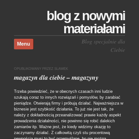
blog z nowymi
materiałami
Skocz do treści
Blog specjalnie dla
Menu
Ciebie
OPUBLIKOWANY
PRZEZ
SLAWEK
magazyn dla ciebie – magazyny
Trzeba powiedzieć, że w obecnych czasach inni ludzie
szukają coraz to innych rozwiązań i pomysłów, by zarabiać
pieniądze. Otwierają firmy i próbują działać. Najważniejsza w
biznesie jest szybkość działania.
To już nie jest tak, że
należy z dokładnością przeanalizować prawie każdy aspekt
prowadzenia działalności, nie powinno się robić dalekich
zamiarów itp. Ważne jest, że kiedy widzimy okazję to
zaczynamy działać. Z całkowitą czyli stu procentową
pewnością musi to być przemyślane, bo nie można