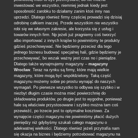
inwestować we wszystko, niemniej jednak kiedy jest
sposobność zarobku to działamy zanim ktoś inny nas
uprzedzi. Dlatego również firmy częściej prowadzi się dzisiaj
odrobinę całkiem inaczej. Przede wszystkim nie wszystko
robi się we własnym zakresie, ale korzysta się z usług i
towarów innych firm. Np jeżeli już pragniemy coś tworzyć
albo importować z innych krajów to powinniśmy te produkty
gdzieś przechowywać. Nie będziemy przecież dla tego
jednego biznesu budować specjalnej hali, gdzie będziemy je
przechowywać, bo wszak ważny jest czas no i pieniądze.
Dlatego także wynajmujemy magazyny –
magazyny
Wrocław
. Teraz na rynku są firmy, które mają wielkie
magazyny, które mogą być współdzielony. Taką część
magazynu możemy sobie po prostu wynająć do naszych
wymagań. Po pierwsze wszystko to odbywa się szybko i w
niezbyt długim czasie można mieć powierzchnię do
składowania produktów, po drugie jest to wygodne, ponieważ
hale są właściwie przystosowane i szybko można tam coś
przewieźć, po trzecie jest to optymalne kosztowo. Za
wynajęcie części magazynu nie powinniśmy płacić dużych
pieniędzy niż gdybyśmy szukali całego magazynu o
adekwatnej wielkości. Dlatego również jeżeli przytrafia nam
się okazja na biznes i będziemy potrzebować magazynu na