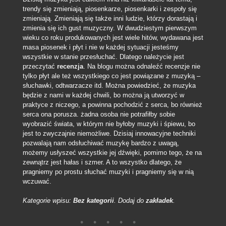
trendy się zmieniają, piosenkarze, piosenkarki i zespoły się
zmieniają. Zmieniają się także inni ludzie, którzy dorastają i
zmienia się ich gust muzyczny.
W dwudziestym pierwszym
wieku co roku produkowanych jest wiele hitów, wydawana jest
masa piosenek i płyt i nie w każdej sytuacji jesteśmy
wszystkie w stanie przesłuchać. Dlatego należycie jest
przeczytać
recenzja
. Na blogu można odnaleźć recenzje nie
tylko płyt ale też wszystkiego co jest powiązane z muzyką –
słuchawki, odtwarzacze itd. Można powiedzieć, że muzyka
będzie z nami w każdej chwili, bo można ją utworzyć w
praktyce z niczego, a powinna pochodzić z serca, bo również
serca ona porusza. żadna osoba nie potrafiłby sobie
wyobrazić świata, w którym nie byłoby muzyki i śpiewu, bo
jest to zwyczajnie niemożliwe. Dzisiaj innowacyjne techniki
pozwalają nam odsłuchiwać muzykę bardzo z uwagą,
możemy usłyszeć wszystkie jej dźwięki, pomimo tego, że na
zewnątrz jest hałas i szmer. A to wszystko dlatego, że
pragniemy po prostu słuchać muzyki i pragniemy się w nią
wczuwać.
Kategorie wpisu:
Bez kategorii
. Dodaj do
zakładek
.