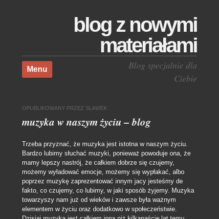
blog z nowymi
materiałami
Skocz do treści
Blog specjalnie dla
Menu
Ciebie
OPUBLIKOWANY
PRZEZ
SLAWEK
muzyka w naszym życiu – blog
Trzeba przyznać, że muzyka jest istotna w naszym życiu.
Bardzo lubimy słuchać muzyki, ponieważ powoduje ona, że
mamy lepszy nastrój, że całkiem dobrze się czujemy,
możemy wyładować emocje, możemy się wypłakać, albo
poprzez muzykę zaprezentować innym jacy jesteśmy de
fakto, co czujemy, co lubimy, w jaki sposób żyjemy. Muzyka
towarzyszy nam już od wieków i zawsze była ważnym
elementem w życiu oraz dodatkowo w społeczeństwie.
Dzisiaj muzyka jest całkiem inna niż kilkanaście lat temu,