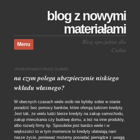
blog z nowymi
materiałami
Skocz do treści
Blog specjalnie dla
Menu
Ciebie
OPUBLIKOWANY
PRZEZ
SLAWEK
na czym polega ubezpieczenie niskiego
wkładu własnego?
W obecnych czasach wiele osób nie byłoby sobie w stanie
poradzić bez pomocy banków, które oferują ludziom kredyty.
Jest tak, że wielu ludzi bierze kredyty na zakup samochodu,
zakup mieszkania czy budowę domu, a też na inne produkty,
albo rozwój firmy itp.
Sposobów jest bardzo wiele i w
większości to w tym momencie te kredyty ułatwiają nam
nasze życie, ponieważ możemy posiadać pieniądze z uwagą