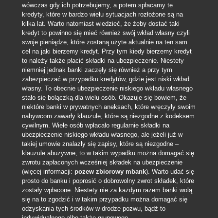
wówczas gdy ich potrzebujemy, a potem spłacamy te
kredyty, które w bardzo wielu sytuacjach rozłożone są na
kilka lat. Warto natomiast wiedzieć, że żeby dostać taki
kredyt to powinno się mieć również swój wkład własny czyli
swoje pieniądze, które zostaną użyte aktualnie na ten sam
cel na jaki bierzemy kredyt. Przy tym kiedy bierzemy kredyt
to należy także płacić składki na ubezpieczenie. Niestety
niemniej jednak banki zaczęły się również a przy tym
zabezpieczać w przypadku kredytów, gdzie jest niski wkład
własny. To obecnie ubezpieczenie niskiego wkładu własnego
stało się bolączką dla wielu osób. Okazuje się bowiem, że
niektóre banki w prywatnych aneksach, które wręczyły swoim
nabywcom zawarły klauzule, które są niezgodne z kodeksem
cywilnym. Wiele osób wpłacało regularnie składki na
ubezpieczenie niskiego wkładu własnego, ale jeżeli już w
takiej umowie znalazły się zapisy, które są niezgodne –
klauzule abuzywne, to w takim wypadku można domagać się
zwrotu zapłaconych wcześniej składek na ubezpieczenie
(więcej informacji:
pozew zbiorowy mbank
). Warto udać się
prosto do banku i poprosić o dobrowolny zwrot składek, które
zostały wpłacone. Niestety nie za każdym razem banki wolą
się na to zgodzić i w takim przypadku można domagać się
odzyskania tych środków w drodze pozwu, bądź to
indywidualnego albo także grupowego.