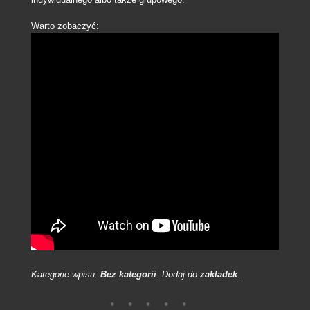
Warto zobaczyć:
Kategorie wpisu:
Bez kategorii
. Dodaj do
zakładek
.