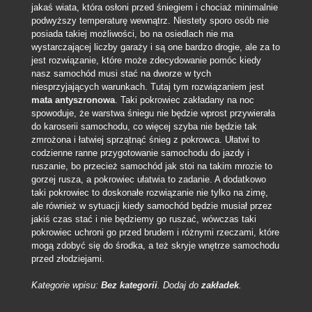
jakaś wiata, która osłoni przed śniegiem i chociaż minimalnie
podwyższy temperaturę wewnątrz. Niestety sporo osób nie
posiada takiej możliwości, bo na osiedlach nie ma
wystarczającej liczby garaży i są one bardzo drogie, ale za to
jest rozwiązanie, które może zdecydowanie pomóc kiedy
nasz samochód musi stać na dworze w tych
niesprzyjających warunkach.
Tutaj tym rozwiązaniem jest
mata antyszronowa
. Taki pokrowiec zakładany na noc
spowoduje, że warstwa śniegu nie będzie wprost przywierała
do karoserii samochodu, co więcej szyba nie będzie tak
zmrożona i łatwiej sprzątnąć śnieg z pokrowca. Ułatwi to
codzienne ranne przygotowanie samochodu do jazdy i
ruszanie, bo przecież samochód jak stoi na takim mrozie to
gorzej rusza, a pokrowiec ułatwia to zadanie. A dodatkowo
taki pokrowiec to doskonałe rozwiązanie nie tylko na zimę,
ale również w sytuacji kiedy samochód będzie musiał przez
jakiś czas stać i nie będziemy go ruszać, wówczas taki
pokrowiec uchroni go przed brudem i różnymi rzeczami, które
mogą zdobyć się do środka, a też skryje wnętrze samochodu
przed złodziejami.
Kategorie wpisu:
Bez kategorii
. Dodaj do
zakładek
.