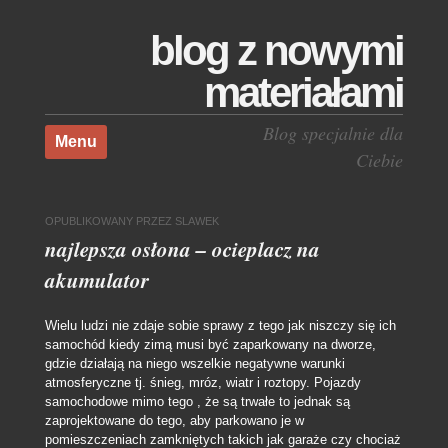
blog z nowymi
materiałami
Skocz do treści
Blog specjalnie dla
Menu
Ciebie
OPUBLIKOWANY
PRZEZ
SLAWEK
najlepsza osłona – ocieplacz na
akumulator
Wielu ludzi nie zdaje sobie sprawy z tego jak niszczy się ich
samochód kiedy zimą musi być zaparkowany na dworze,
gdzie działają na niego wszelkie negatywne warunki
atmosferyczne tj. śnieg, mróz, wiatr i roztopy. Pojazdy
samochodowe mimo tego , że są trwałe to jednak są
zaprojektowane do tego, aby parkowano je w
pomieszczeniach zamkniętych takich jak garaże czy chociaż