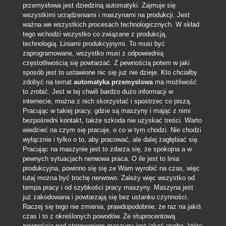
przemysłowa jest dziedziną automatyki.
Zajmuje się
wszystkimi urządzeniami i maszynami na produkcji. Jest
ważna we wszystkich procesach technologicznych. W skład
tego wchodzi wszystko co związane z produkcją,
technologią. Liniami produkcyjnymi. To musi być
zaprogramowane, wszystko musi z odpowiednią
częstotliwością się powtarzać. Z pewnością potem w jaki
sposób jest to ustawione nic się już nie dzieje. Kto chciałby
zdobyć na temat
automatyka przemyslowa
ma możliwość
to zrobić. Jest w tej chwili bardzo dużo informacji w
internecie, można z nich skorzystać i spostrzec co piszą.
Pracując w takiej pracy, gdzie są maszyny i mając z nimi
bezpośredni kontakt, także szkoda nie uzyskać treści. Warto
wiedzieć na czym się pracuje, o co w tym chodzi. Nie chodzi
wyłącznie i tylko o to, aby pracować, ale dalej zagłębiać się.
Pracując na maszynie jest to zdarza się, że spokojna a w
pewnych sytuacjach nerwowa praca. O ile jest to linia
produkcyjna, powinno się się ze Wam wyrobić na czas, więc
tutaj można być trochę nerwowo. Zależy więc wszystko od
tempa pracy i od szybkości pracy maszyny. Maszyna jest
już zakodowana i powtarzają się bez ustanku czynności.
Raczej się tego nie zmienia, prawdopodobnie, że raz na jakiś
czas i to z określonych powodów. Ze stuprocentową
pewnością nad sterowaniem maszyny jest jakaś osoba, która