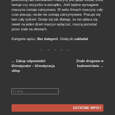
testuje czy wszystko w porządku. Jeśli będzie wymaganie
maszyna zostaje zatrzymana. W wielu firmach maszyny cały
czas pracują i wcale nie zostają zatrzymywane. Pracuje się
tam cały tydzień. Dzieje się tak dlatego, że nie opłaca się
nawet na jeden dzień maszyn wyłączać, muszą pozostać
przez stale na obrotach.
Kategorie wpisu:
Bez kategorii
. Dodaj do
zakładek
.
←
Zakup odpowiedni
Znaki drogowe w
klimatyzator – klimatyzacja
budownictwie
→
Nawigacja po wpisach
sklep
Szukaj
OSTATNIE WPISY