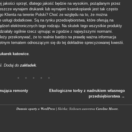
 jakości sprzęt, dlatego jakość będzie na wysokim, pożądanym przez
jeszcze wynajem drukarek lub wynajem kserokopiarek jest tak często
o Klienta na terenie Polski? Choć ze względu na to, że można
 usługi dodatkowe. Są na rynku przedsiębiorstwa, które oferują na
ządzeń elektronicznych tego rodzaju. Na skutek tego wszystkie produkty
 działały ogólnie rzecz ujmując w zgodzie z najwyższymi normami.
leży przekonywać, że to realnie bardzo na prawdę ważna informacja
etnym tematem odnoszącym się do tej dokładnie sprecyzowanej kwestii.
ukarek katowice
.
i
. Dodaj do
zakładek
.
nująca remonty
Ekologiczne torby z nadrukiem własnego
przedsiębiorstwa
→
wpisach
Dumnie oparty o WordPress
|
Skórka: Sixhours autorstwa
Caroline Moore
.