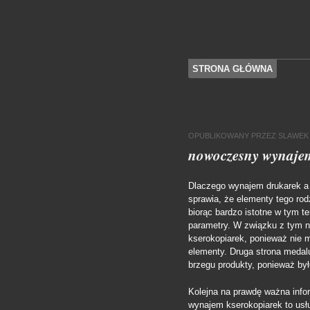
SKOCZ DO TREŚCI
STRONA GŁÓWNA
Menu
OPUBLIKOWANY
PRZEZ
SLAWEK
nowoczesny wynajem
Dlaczego wynajem drukarek a 
sprawia, że elementy tego rod
biorąc bardzo istotne w tym t
parametry. W związku z tym n
kserokopiarek, ponieważ nie 
elementy. Druga strona medal
brzegu produkty, ponieważ by
Kolejna na prawdę ważna infor
wynajem kserokopiarek to usł