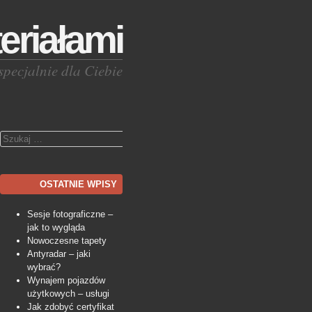
eriałami
specjalnie dla Ciebie
Szukaj
OSTATNIE WPISY
Sesje fotograficzne –
jak to wygląda
Nowoczesne tapety
Antyradar – jaki
wybrać?
Wynajem pojazdów
użytkowych – usługi
Jak zdobyć certyfikat