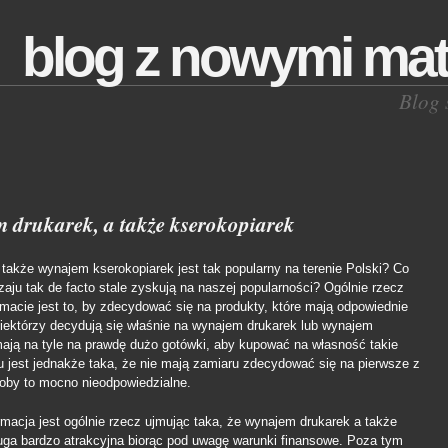
blog z nowymi mat
Blog 
 drukarek, a także kserokopiarek
także wynajem kserokopiarek jest tak popularny na terenie Polski? Co
zaju tak de facto stale zyskują na naszej popularności? Ogólnie rzecz
emacie jest to, by zdecydować się na produkty, które mają odpowiednie
iektórzy decydują się właśnie na wynajem drukarek lub wynajem
mają na tyle na prawdę dużo gotówki, aby kupować na własność takie
u jest jednakże taka, że nie mają zamiaru zdecydować się na pierwsze z
łoby to mocno nieodpowiedzialne.
macja jest ogólnie rzecz ujmując taka, że wynajem drukarek a także
uga bardzo atrakcyjna biorąc pod uwagę warunki finansowe. Poza tym