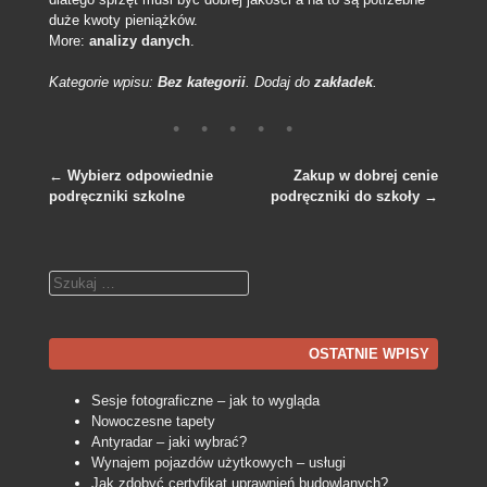
duże kwoty pieniążków.
More:
analizy danych
.
Kategorie wpisu:
Bez kategorii
. Dodaj do
zakładek
.
←
Wybierz odpowiednie
Zakup w dobrej cenie
podręczniki szkolne
podręczniki do szkoły
→
Nawigacja po wpisach
Szukaj
OSTATNIE WPISY
Sesje fotograficzne – jak to wygląda
Nowoczesne tapety
Antyradar – jaki wybrać?
Wynajem pojazdów użytkowych – usługi
Jak zdobyć certyfikat uprawnień budowlanych?