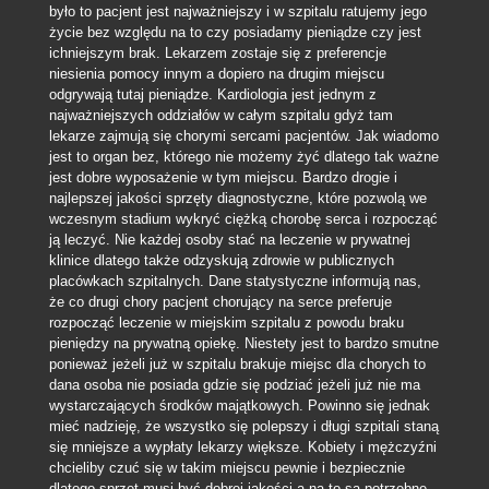
było to pacjent jest najważniejszy i w szpitalu ratujemy jego
życie bez względu na to czy posiadamy pieniądze czy jest
ichniejszym brak. Lekarzem zostaje się z preferencje
niesienia pomocy innym a dopiero na drugim miejscu
odgrywają tutaj pieniądze. Kardiologia jest jednym z
najważniejszych oddziałów w całym szpitalu gdyż tam
lekarze zajmują się chorymi sercami pacjentów. Jak wiadomo
jest to organ bez, którego nie możemy żyć dlatego tak ważne
jest dobre wyposażenie w tym miejscu. Bardzo drogie i
najlepszej jakości sprzęty diagnostyczne, które pozwolą we
wczesnym stadium wykryć ciężką chorobę serca i rozpocząć
ją leczyć. Nie każdej osoby stać na leczenie w prywatnej
klinice dlatego także odzyskują zdrowie w publicznych
placówkach szpitalnych. Dane statystyczne informują nas,
że co drugi chory pacjent chorujący na serce preferuje
rozpocząć leczenie w miejskim szpitalu z powodu braku
pieniędzy na prywatną opiekę. Niestety jest to bardzo smutne
ponieważ jeżeli już w szpitalu brakuje miejsc dla chorych to
dana osoba nie posiada gdzie się podziać jeżeli już nie ma
wystarczających środków majątkowych. Powinno się jednak
mieć nadzieję, że wszystko się polepszy i długi szpitali staną
się mniejsze a wypłaty lekarzy większe. Kobiety i mężczyźni
chcieliby czuć się w takim miejscu pewnie i bezpiecznie
dlatego sprzęt musi być dobrej jakości a na to są potrzebne