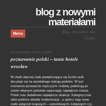
blog z nowymi
materiałami
Skocz do treści
Blog specjalnie dla
Menu
Ciebie
OPUBLIKOWANY
PRZEZ
SLAWEK
poznawanie polski – tanie hotele
wrocław
W chwili obecnej stale powiększająca się liczba osób
decyduje się na wszelakiego rodzaju podróże. W tym
momencie przeważnie mężczyźni i kobiety podróżują po
swoim własnym państwie zapoznając największe miasta
Polski oraz dodatkowo największe atrakcje. Kategorycznie
takie podróże ułatwiły modernizacje , a oprócz tego nowe
siatki połączeń krajowych – samolotowych, kolejowych czy