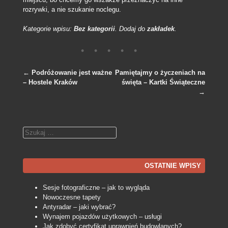
rozrywki, a nie szukanie noclegu.
Kategorie wpisu:
Bez kategorii
. Dodaj do
zakładek
.
←
Podróżowanie jest ważne
Pamiętajmy o życzeniach na
– Hostele Kraków
święta – Kartki Świąteczne
Nawigacja po wpisach
→
Szukaj
OSTATNIE WPISY
Sesje fotograficzne – jak to wygląda
Nowoczesne tapety
Antyradar – jaki wybrać?
Wynajem pojazdów użytkowych – usługi
Jak zdobyć certyfikat uprawnień budowlanych?