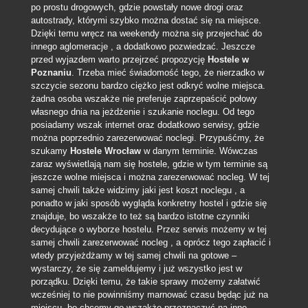
po prostu drogowych, gdzie powstały nowe drogi oraz
autostrady, którymi szybko można dostać się na miejsce.
Dzięki temu wręcz na weekendy można się przejechać do
innego aglomeracje , a dodatkowo pozwiedzać. Jeszcze
przed wyjazdem warto przejrzeć propozycję
Hostele w
Poznaniu
. Trzeba mieć świadomość tego, że nierzadko w
szczycie sezonu bardzo ciężko jest odkryć wolne miejsca.
żadna osoba wszakże nie preferuje zaprzepaścić połowy
własnego dnia na jeżdżenie i szukanie noclegu. Od tego
posiadamy wszak internet oraz dodatkowo serwisy, gdzie
można poprzednio zarezerwować noclegi. Przypuśćmy, że
szukamy
Hostele Wrocław
w danym terminie. Wówczas
zaraz wyświetlają nam się hostele, gdzie w tym terminie są
jeszcze wolne miejsca i można zarezerwować nocleg. W tej
samej chwili także widzimy jaki jest koszt noclegu , a
ponadto w jaki sposób wygląda konkretny hostel i gdzie się
znajduje, bo wszakże to też są bardzo istotne czynniki
decydujące o wyborze hostelu. Przez serwis możemy w tej
samej chwili zarezerwować nocleg , a oprócz tego zapłacić i
wtedy przyjeżdżamy w tej samej chwili na gotowe –
wystarczy, że się zameldujemy i już wszystko jest w
porządku. Dzięki temu, że takie sprawy możemy załatwić
wcześniej to nie powinniśmy marnować czasu będąc już na
miejscu, bo chcemy go wszakże przeznaczyć na inne