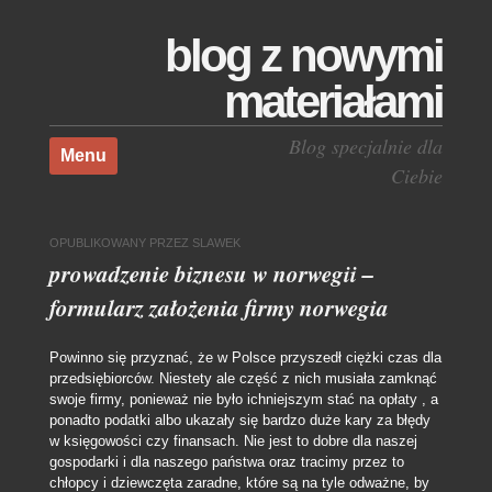
blog z nowymi
materiałami
Skocz do treści
Blog specjalnie dla
Menu
Ciebie
OPUBLIKOWANY
PRZEZ
SLAWEK
prowadzenie biznesu w norwegii –
formularz założenia firmy norwegia
Powinno się przyznać, że w Polsce przyszedł ciężki czas dla
przedsiębiorców. Niestety ale część z nich musiała zamknąć
swoje firmy, ponieważ nie było ichniejszym stać na opłaty , a
ponadto podatki albo ukazały się bardzo duże kary za błędy
w księgowości czy finansach. Nie jest to dobre dla naszej
gospodarki i dla naszego państwa oraz tracimy przez to
chłopcy i dziewczęta zaradne, które są na tyle odważne, by