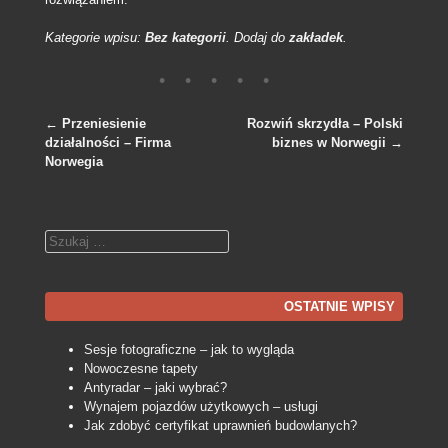
Kategorie wpisu:
Bez kategorii
. Dodaj do
zakładek
.
←
Przeniesienie
Rozwiń skrzydła – Polski
działalności – Firma
biznes w Norwegii
→
Nawigacja po wpisach
Norwegia
Szukaj
OSTATNIE WPISY
Sesje fotograficzne – jak to wygląda
Nowoczesne tapety
Antyradar – jaki wybrać?
Wynajem pojazdów użytkowych – usługi
Jak zdobyć certyfikat uprawnień budowlanych?