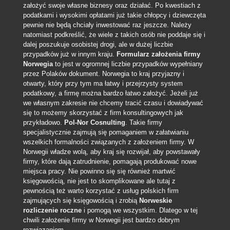
założyć swoje własne biznesy oraz działać. Po kwestiach z
podatkami i wysokimi opłatami już takie chłopcy i dziewczęta
pewnie nie będą chciały inwestować raz jeszcze.
Należy
natomiast podkreślić, że wiele z takich osób nie poddaje się i
dalej poszukuje osobistej drogi, ale w dużej liczbie
przypadków już w innym kraju.
Formularz założenia firmy
Norwegia
to jest w ogromnej liczbie przypadków wypełniany
przez Polaków dokument. Norwegia to kraj przyjazny i
otwarty, który przy tym ma łatwy i przejrzysty system
podatkowy, a firmę można bardzo łatwo założyć. Jeżeli już
we własnym zakresie nie chcemy tracić czasu i dowiadywać
się to możemy skorzystać z firm konsultingowych jak
przykładowo.
Pol-Nor Cosnulting
. Takie firmy
specjalistycznie zajmują się pomaganiem w załatwianiu
wszelkich formalności związanych z założeniem firmy. W
Norwegii władze wolą, aby kraj się rozwijał, aby powstawały
firmy, które dają zatrudnienie, pomagają produkować nowe
miejsca pracy. Nie powinno się się również martwić
księgowością, nie jest to skomplikowane ale tutaj z
pewnością też warto korzystać z usług polskich firm
zajmujących się księgowością i zrobią
Norweskie
rozliczenie roczne
i pomogą we wszystkim. Dlatego w tej
chwili założenie firmy w Norwegii jest bardzo dobrym
rozwiązaniem.