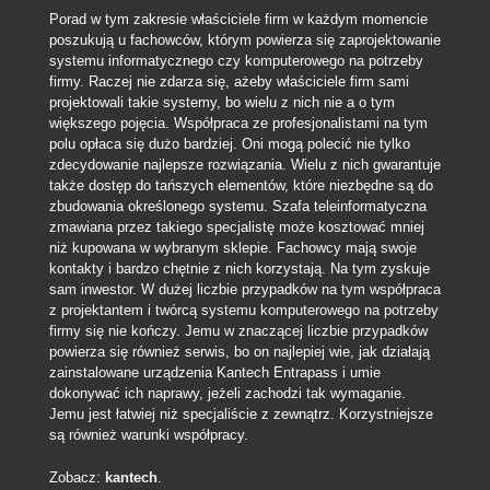
Porad w tym zakresie właściciele firm w każdym momencie
poszukują u fachowców, którym powierza się zaprojektowanie
systemu informatycznego czy komputerowego na potrzeby
firmy. Raczej nie zdarza się, ażeby właściciele firm sami
projektowali takie systemy, bo wielu z nich nie a o tym
większego pojęcia. Współpraca ze profesjonalistami na tym
polu opłaca się dużo bardziej. Oni mogą polecić nie tylko
zdecydowanie najlepsze rozwiązania. Wielu z nich gwarantuje
także dostęp do tańszych elementów, które niezbędne są do
zbudowania określonego systemu. Szafa teleinformatyczna
zmawiana przez takiego specjalistę może kosztować mniej
niż kupowana w wybranym sklepie. Fachowcy mają swoje
kontakty i bardzo chętnie z nich korzystają. Na tym zyskuje
sam inwestor. W dużej liczbie przypadków na tym współpraca
z projektantem i twórcą systemu komputerowego na potrzeby
firmy się nie kończy. Jemu w znaczącej liczbie przypadków
powierza się również serwis, bo on najlepiej wie, jak działają
zainstalowane urządzenia Kantech Entrapass i umie
dokonywać ich naprawy, jeżeli zachodzi tak wymaganie.
Jemu jest łatwiej niż specjaliście z zewnątrz. Korzystniejsze
są również warunki współpracy.
Zobacz:
kantech
.