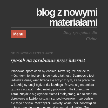
blog z nowymi
materiałami
Skocz do treści
Blog specjalnie dla
Menu
Ciebie
OPUBLIKOWANY
PRZEZ
SLAWEK
sposób na zarabianie przez internet
Pracować sporo osób by chciało. Mówi się, że chcieć to
móc, niemniej jednak nie do końca tak jest. Bezrobocie jest
jednakże duże, więc trzeba się liczyć z tym, że ta praca nie
w każdej sytuacji będzie dla każdego. Można się natomiast
gdzieś zaczepić, tylko należy próbować. Nie koniecznie
zaraz znajdzie się wysoce płatna i stałą pracę, ale szanse na
dorobienie w każdej sytuacji są, pod warunkiem, że będzie
się tego chciało. Mężczyźni i kobiety wolne, bez zobowiązań
i nieuczące się mogą poszukać pracy gdziekolwiek. Tak