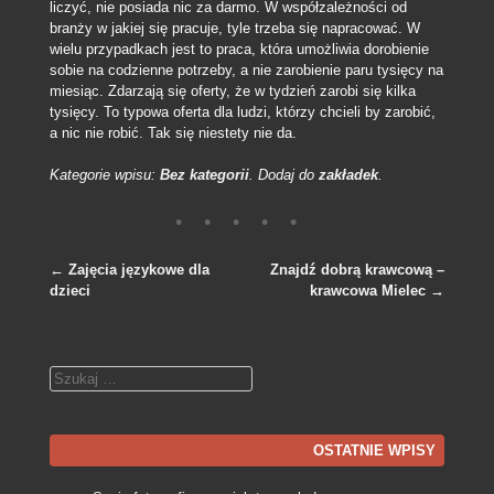
liczyć, nie posiada nic za darmo. W współzależności od
branży w jakiej się pracuje, tyle trzeba się napracować. W
wielu przypadkach jest to praca, która umożliwia dorobienie
sobie na codzienne potrzeby, a nie zarobienie paru tysięcy na
miesiąc. Zdarzają się oferty, że w tydzień zarobi się kilka
tysięcy. To typowa oferta dla ludzi, którzy chcieli by zarobić,
a nic nie robić. Tak się niestety nie da.
Kategorie wpisu:
Bez kategorii
. Dodaj do
zakładek
.
←
Zajęcia językowe dla
Znajdź dobrą krawcową –
dzieci
krawcowa Mielec
→
Nawigacja po wpisach
Szukaj
OSTATNIE WPISY