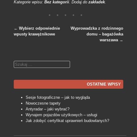
Kategorie wpisu:
Bez kategorii
. Dodaj do
zakładek
.
←
Wybierz odpowiednie
Wyprowadzka z rodzinnego
wpusty krawężnikowe
domu – bagażówka
Nawigacja po wpisach
warszawa
→
Szukaj
OSTATNIE WPISY
Sesje fotograficzne – jak to wygląda
Nowoczesne tapety
Antyradar – jaki wybrać?
Wynajem pojazdów użytkowych – usługi
Jak zdobyć certyfikat uprawnień budowlanych?