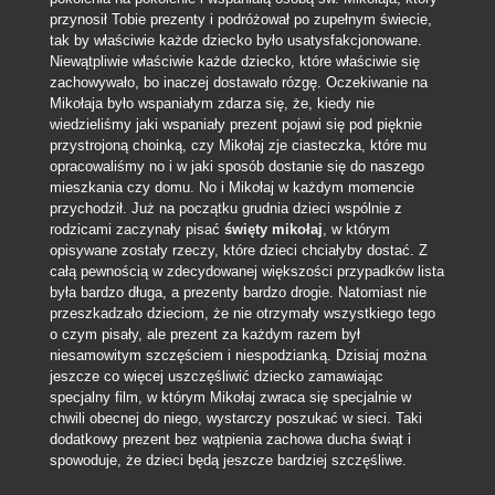
przynosił Tobie prezenty i podróżował po zupełnym świecie,
tak by właściwie każde dziecko było usatysfakcjonowane.
Niewątpliwie właściwie każde dziecko, które właściwie się
zachowywało, bo inaczej dostawało rózgę.
Oczekiwanie na
Mikołaja było wspaniałym zdarza się, że, kiedy nie
wiedzieliśmy jaki wspaniały prezent pojawi się pod pięknie
przystrojoną choinką, czy Mikołaj zje ciasteczka, które mu
opracowaliśmy no i w jaki sposób dostanie się do naszego
mieszkania czy domu. No i Mikołaj w każdym momencie
przychodził. Już na początku grudnia dzieci wspólnie z
rodzicami zaczynały pisać
święty mikołaj
, w którym
opisywane zostały rzeczy, które dzieci chciałyby dostać. Z
całą pewnością w zdecydowanej większości przypadków lista
była bardzo długa, a prezenty bardzo drogie. Natomiast nie
przeszkadzało dzieciom, że nie otrzymały wszystkiego tego
o czym pisały, ale prezent za każdym razem był
niesamowitym szczęściem i niespodzianką. Dzisiaj można
jeszcze co więcej uszczęśliwić dziecko zamawiając
specjalny film, w którym Mikołaj zwraca się specjalnie w
chwili obecnej do niego, wystarczy poszukać w sieci. Taki
dodatkowy prezent bez wątpienia zachowa ducha świąt i
spowoduje, że dzieci będą jeszcze bardziej szczęśliwe.