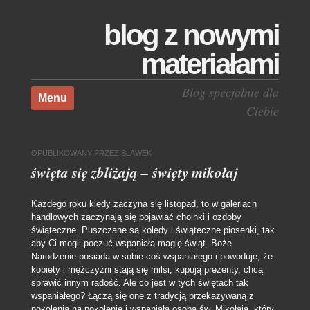
blog z nowymi
materiałami
Skocz do treści
Blog specjalnie dla
Menu
Ciebie
OPUBLIKOWANY
PRZEZ
SLAWEK
święta się zbliżają – święty mikołaj
Każdego roku kiedy zaczyna się listopad, to w galeriach
handlowych zaczynają się pojawiać choinki i ozdoby
świąteczne. Puszczane są kolędy i świąteczne piosenki, tak
aby Ci mogli poczuć wspaniałą magię świąt. Boże
Narodzenie posiada w sobie coś wspaniałego i powoduje, że
kobiety i mężczyźni stają się milsi, kupują prezenty, chcą
sprawić innym radość. Ale co jest w tych świętach tak
wspaniałego? Łączą się one z tradycją przekazywaną z
pokolenia na pokolenie i wspaniałą osobą św. Mikołaja, który