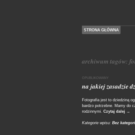
SKOCZ DO TREŚCI
STRONA GŁÓWNA
Menu
archiwum tagów:
fo
OPUBLIKOWANY
na jakiej zasadzie 
Fotografia jest to dziedziną 
bardzo potrzebne. Mamy do cz
rodzinnymi.
Czytaj dalej
→
Kategorie wpisu:
Bez kategori