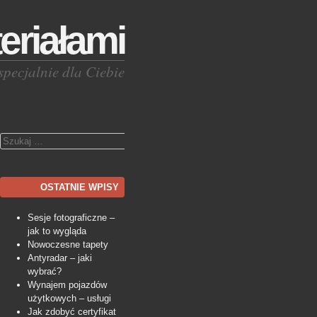
eriałami
specjalnie dla Ciebie
Szukaj
OSTATNIE WPISY
Sesje fotograficzne –
jak to wygląda
Nowoczesne tapety
Antyradar – jaki
wybrać?
Wynajem pojazdów
użytkowych – usługi
Jak zdobyć certyfikat