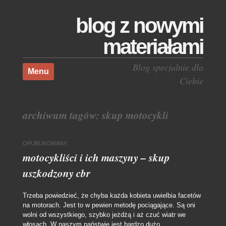
blog z nowymi
materiałami
Skocz do treści
Blog specjalnie dla
Menu
Ciebie
archiwum tagów:
skup motocykli
OPUBLIKOWANY
motocykliści i ich maszyny – skup
uszkodzony cbr
Trzeba powiedzieć, że chyba każda kobieta uwielbia facetów
na motorach. Jest to w pewien metodę pociągające. Są oni
wolni od wszystkiego, szybko jeżdżą i aż czuć wiatr we
włosach. W naszym państwie jest bardzo dużo