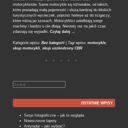
motocyklistów. Same motocykle są różnorakie, od takich,
które posiadają małą pojemność i służą bardziej do bliskich
turystycznych wycieczek, poprzez harleye aż do ścigaczy,
które mkną po szosach. Motocykliści uwielbiają swoje
machiny i bardzo o nie dbają. Niestety raz na jakiś czas
zdarzają się wypadki.
Czytaj dalej
→
Kategorie wpisu:
Bez kategorii
|
Tagi wpisu:
motocykle
,
skup motocykli
,
skup uszkodzony CBR
Szukaj
OSTATNIE WPISY
Sesje fotograficzne – jak to wygląda
Nowoczesne tapety
Antyradar – jaki wybrać?