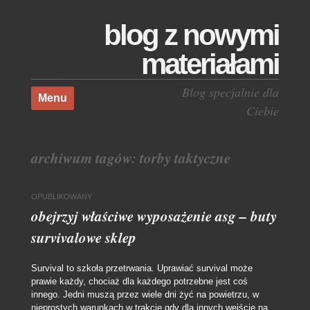
blog z nowymi
materiałami
Skocz do treści
Blog specjalnie dla
Menu
Ciebie
archiwum tagów:
torby taktyczne
OPUBLIKOWANY
obejrzyj właściwe wyposażenie asg – buty
survivalowe sklep
Survival to szkoła przetrwania. Uprawiać survival może
prawie każdy, chociaż dla każdego potrzebne jest coś
innego. Jedni muszą przez wiele dni żyć na powietrzu, w
nieprostych warunkach w trakcie gdy dla innych wejście na