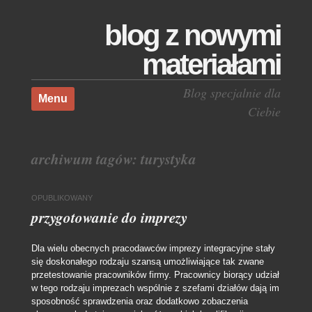
blog z nowymi
materiałami
Skocz do treści
Blog specjalnie dla
Menu
Ciebie
archiwum tagów:
turystyka
OPUBLIKOWANY
przygotowanie do imprezy
Dla wielu obecnych pracodawców imprezy integracyjne stały
się doskonałego rodzaju szansą umożliwiające tak zwane
przetestowanie pracowników firmy. Pracownicy biorący udział
w tego rodzaju imprezach wspólnie z szefami działów dają im
sposobność sprawdzenia oraz dodatkowo zobaczenia