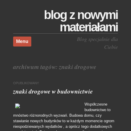
blog z nowymi
materiałami
Skocz do treści
Blog specjalnie dla
Menu
Ciebie
archiwum tagów:
znaki drogowe
OPUBLIKOWANY
znaki drogowe w budownictwie
Współczesne
budownictwo to
mnóstwo różnorodnych wyzwań. Budowa domu, czy
stawianie nowych budynków to w każdym momencie ogrom
niespodziewanych wydatków , a oprócz tego dodatkowych