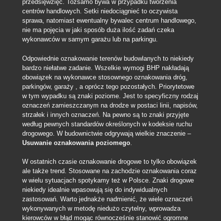
przedsięwzięć. Tożsamo bywa w przypadku tworzenia
centrów handlowych. Setki niedociągnieć to oczywista
sprawa, natomiast ewentualny bywalec centrum handlowego,
nie ma pojęcia w jaki sposób duża ilość zadań czeka
wykonawców w samym garażu lub na parkingu.
Odpowiednie oznakowanie terenów budowlanych to niekiedy
bardzo niełatwe zadanie. Wszelkie wymogi BHP nakładają
obowiązek na wykonawce stosownego oznakowania dróg,
parkingów, garaży , a oprócz tego pozostałych. Priorytetowe
w tym wypadku są znaki poziome. Jest to specyficzny rodzaj
oznaczeń zamieszczanym na drodze w postaci linii, napisów,
strzałek i innych oznaczeń. Na pewno są to znaki przyjęte
według pewnych standardów określonych w kodeksie ruchu
drogowego. W budownictwie odgrywają wielkie znaczenie –
Usuwanie oznakowania poziomego
.
W ostatnich czasie oznakowanie drogowe to tylko obowiązek
ale także trend. Stosowane na zachodzie oznakowania coraz
w wielu sytuacjach spotykamy też w Polsce. Znaki drogowe
niekiedy idealnie wpasowują się do indywidualnych
zastosowań. Warto jednakże nadmienić, że wiele oznaczeń
wykonywanych w metodę niedużo czytelny, wprowadza
kierowców w błąd mogąc równocześnie stanowić ogromne