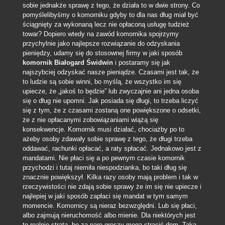
sobie jednakże sprawę z tego, że działa to w dwie strony. Co
pomyślelibyśmy o komorniku gdyby to dla nas dług miał być
ściągnięty za wykonaną lecz nie opłaconą usługę tudzież
towar?
Dopiero wtedy na zawód komornika spojrzymy
przychylnie jako najlepsze rozwiązanie do odzyskania
pieniędzy, udamy się do stosownej firmy w jaki sposób
komornik Białogard Świdwin
i postaramy się jak
najszybciej odzyskać nasze pieniądze. Czasami jest tak, że
to ludzie są sobie winni, bo myślą, że wszystko im się
upiecze, że „jakoś to będzie” lub zwyczajnie ani jedna osoba
się o dług nie upomni. Jak posiada się długi, to trzeba liczyć
się z tym, że z czasami zostaną one powiększone o odsetki,
że z nie opłacanymi zobowiązaniami wiążą się
konsekwencje. Komornik musi działać, chociażby po to
ażeby osoby zdawały sobie sprawę z tego, że długi trzeba
oddawać, rachunki opłacać, a raty spłacać. Jednakowo jest z
mandatami. Nie płaci się a po pewnym czasie komornik
przychodzi i tutaj niemiła niespodzianka, bo taki dług się
znacznie powiększył. Kilka razy osoby mają problem i tak w
rzeczywistości nie zdają sobie sprawy że im się nie upiecze i
najlepiej w jaki sposób zapłaci się mandat w tym samym
momencie. Komornicy są nieraz bezwzględni. Lub się płaci,
albo zajmują nieruchomość albo mienie. Dla niektórych jest
to realnie strata, bo za parę groszy mogą stracić dom. Taka