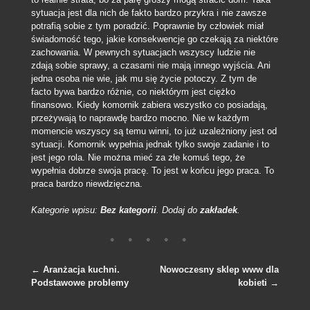
sytuacja jest dla nich de fakto bardzo przykra i nie zawsze
potrafią sobie z tym poradzić. Poprawnie by człowiek miał
świadomość tego, jakie konsekwencje go czekają za niektóre
zachowania. W pewnych sytuacjach wszyscy ludzie nie
zdają sobie sprawy, a czasami nie mają innego wyjścia. Ani
jedna osoba nie wie, jak mu się życie potoczy. Z tym de
facto bywa bardzo różnie, co niektórym jest ciężko
finansowo. Kiedy komornik zabiera wszystko co posiadają,
przeżywają to naprawdę bardzo mocno. Nie w każdym
momencie wszyscy są temu winni, to już uzależniony jest od
sytuacji. Komornik wypełnia jednak tylko swoje zadanie i to
jest jego rola. Nie można mieć za złe komuś tego, że
wypełnia dobrze swoja pracę. To jest w końcu jego praca. To
praca bardzo niewdzięczna.
Kategorie wpisu:
Bez kategorii
. Dodaj do
zakładek
.
←
Aranżacja kuchni.
Nowoczesny sklep www dla
Podstawowe problemy
kobieti
→
Nawigacja po wpisach