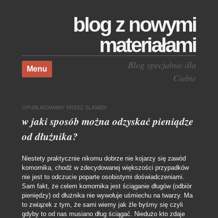
blog z nowymi
materiałami
Skocz do treści
Blog specjalnie dla
Menu
Ciebie
OPUBLIKOWANY
PRZEZ
SLAWEK
w jaki sposób można odzyskać pieniądze
od dłużnika?
Niestety praktycznie nikomu dobrze nie kojarzy się zawód
komornika, chodź w zdecydowanej większości przypadków
nie jest to odczucie poparte osobistymi doświadczeniami.
Sam fakt, że celem komornika jest ściąganie długów (odbiór
pieniędzy) od dłużnika nie wywołuje uśmiechu na twarzy. Ma
to związek z tym, że sami wiemy jak źle byśmy się czyli
gdyby to od nas musiano dług ściągać. Niedużo kto zdaje