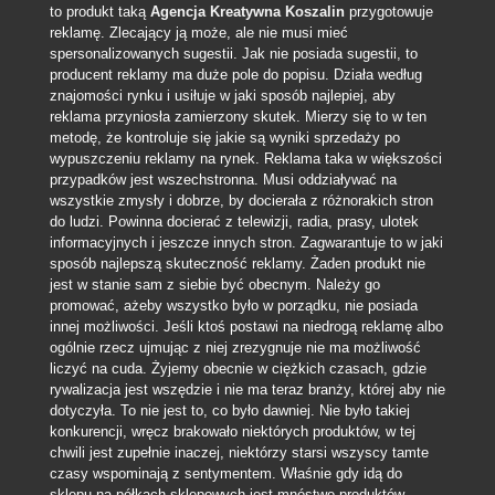
to produkt taką
Agencja Kreatywna Koszalin
przygotowuje
reklamę. Zlecający ją może, ale nie musi mieć
spersonalizowanych sugestii. Jak nie posiada sugestii, to
producent reklamy ma duże pole do popisu. Działa według
znajomości rynku i usiłuje w jaki sposób najlepiej, aby
reklama przyniosła zamierzony skutek. Mierzy się to w ten
metodę, że kontroluje się jakie są wyniki sprzedaży po
wypuszczeniu reklamy na rynek. Reklama taka w większości
przypadków jest wszechstronna. Musi oddziaływać na
wszystkie zmysły i dobrze, by docierała z różnorakich stron
do ludzi. Powinna docierać z telewizji, radia, prasy, ulotek
informacyjnych i jeszcze innych stron. Zagwarantuje to w jaki
sposób najlepszą skuteczność reklamy. Żaden produkt nie
jest w stanie sam z siebie być obecnym. Należy go
promować, ażeby wszystko było w porządku, nie posiada
innej możliwości. Jeśli ktoś postawi na niedrogą reklamę albo
ogólnie rzecz ujmując z niej zrezygnuje nie ma możliwość
liczyć na cuda. Żyjemy obecnie w ciężkich czasach, gdzie
rywalizacja jest wszędzie i nie ma teraz branży, której aby nie
dotyczyła. To nie jest to, co było dawniej. Nie było takiej
konkurencji, wręcz brakowało niektórych produktów, w tej
chwili jest zupełnie inaczej, niektórzy starsi wszyscy tamte
czasy wspominają z sentymentem. Właśnie gdy idą do
sklepu na półkach sklepowych jest mnóstwo produktów.