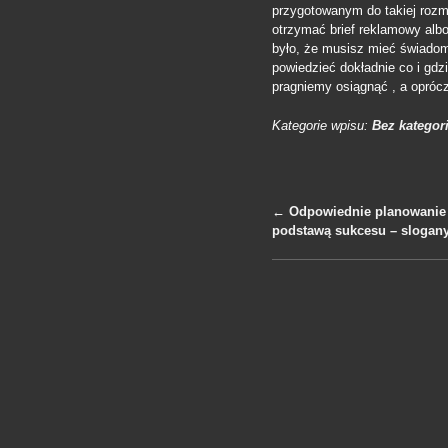
przygotowanym do takiej rozm
otrzymać brief reklamowy albo
było, że musisz mieć świadom
powiedzieć dokładnie co i gdz
pragniemy osiągnąć , a opróc
Kategorie wpisu:
Bez kategori
←
Odpowiednie planowanie 
podstawą sukcesu – slogan
Nawigacja po 