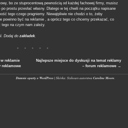
owy, bo ze stuprocentową pewnością od każdej fachowej firmy, musisz
 po prostu przesłać własny. Dlatego w tej chwili na początku napisane
ość tego czego pragniemy. Niewątpliwie nie chodzi o to, żeby
ie powinno być na reklamie , a oprócz tego co chcemy przekazać, co
z tego na czym nam zależy.
i
. Dodaj do
zakładek
.
w reklamie
Najlepsze miejsce do dyskusji na temat reklamy
y reklamowe
– forum reklamowe
→
wpisach
Dumnie oparty o WordPress
|
Skórka: Sixhours autorstwa
Caroline Moore
.