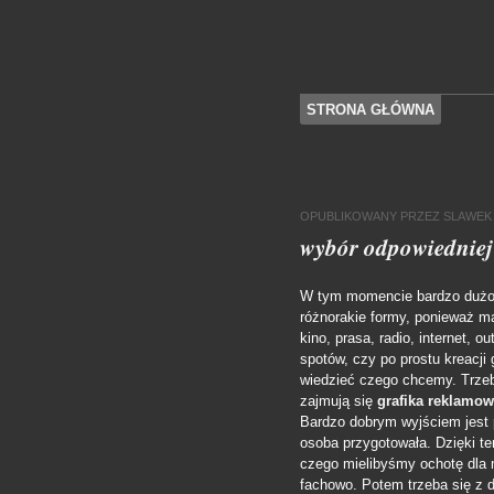
SKOCZ DO TREŚCI
STRONA GŁÓWNA
Menu
OPUBLIKOWANY
PRZEZ
SLAWEK
wybór odpowiedniej
W tym momencie bardzo dużo 
różnorakie formy, ponieważ m
kino, prasa, radio, internet, 
spotów, czy po prostu kreacji
wiedzieć czego chcemy.
Trzeb
zajmują się
grafika reklamo
Bardzo dobrym wyjściem jest p
osoba przygotowała. Dzięki te
czego mielibyśmy ochotę dla 
fachowo. Potem trzeba się z 