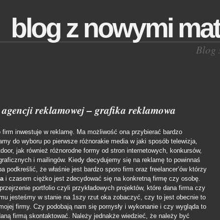
blog z nowymi mat
Blog 
 agencji reklamowej – grafika reklamowa
firm inwestuje w reklamę. Ma możliwość ona przybierać bardzo
amy do wyboru po pierwsze różnorakie media w jaki sposób telewizja,
outdoor, jak również różnorodne formy od stron internetowych, konkursów,
 graficznych i mailingów. Kiedy decydujemy się na reklamę to powinnaś
a podkreślić, że właśnie jest bardzo sporo firm oraz freelancer’ów którzy
wa
i czasem ciężko jest zdecydować się na konkretną firmę czy osobę.
rzejrzenie portfolio czyli przykładowych projektów, które dana firma czy
mu jesteśmy w stanie na 1szy rzut oka zobaczyć, czy to jest obecnie to
mojej firmy. Czy podobają nam się pomysły i wykonanie i czy wygląda to
daną firmą skontaktować. Należy jednakże wiedzieć, że należy być