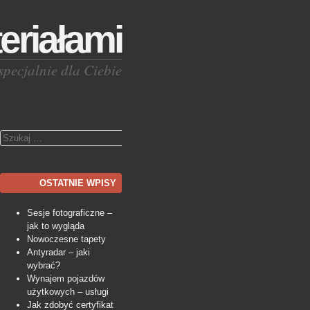
eriałami
specjalnie dla Ciebie
Szukaj
OSTATNIE WPISY
Sesje fotograficzne –
jak to wygląda
Nowoczesne tapety
Antyradar – jaki
wybrać?
Wynajem pojazdów
użytkowych – usługi
Jak zdobyć certyfikat