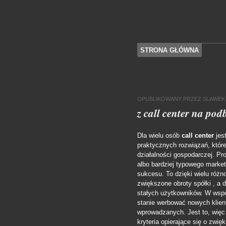
SKOCZ DO TREŚCI
STRONA GŁÓWNA
Menu
OPUBLIKOWANY
PRZEZ
SLAWEK
z call center na pod
Dla wielu osób
call center
jes
praktycznych rozwiązań, któ
działalności gospodarczej. Pr
albo bardziej typowego market
sukcesu. To dzięki wielu róż
zwiększone obroty spółki , a
stałych użytkowników.
W wspó
stanie werbować nowych klien
wprowadzanych. Jest to, więc
kryteria opierające się o zwi