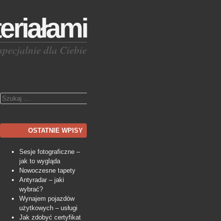
eriałami
specjalnie dla Ciebie
Szukaj
OSTATNIE WPISY
Sesje fotograficzne –
jak to wygląda
Nowoczesne tapety
Antyradar – jaki
wybrać?
Wynajem pojazdów
użytkowych – usługi
Jak zdobyć certyfikat