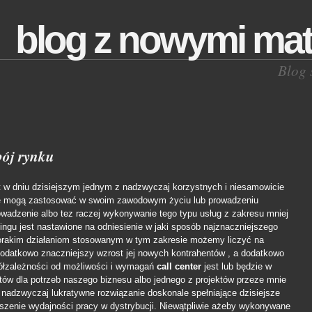
blog z nowymi mat
Blog 
bój rynku
t w dniu dzisiejszym jednym z nadzwyczaj korzystnych i niesamowicie
re mogą zastosować w swoim zawodowym życiu lub prowadzeniu
owadzenie albo tez raczej wykonywanie tego typu usług z zakresu mniej
ingu jest nastawione na odniesienie w jaki sposób najznaczniejszego
norakim działaniom stosowanym w tym zakresie możemy liczyć na
 dodatkowo znaczniejszy wzrost jej nowych kontrahentów , a dodatkowo
łzależności od możliwości i wymagań
call center
jest lub będzie w
tów dla potrzeb naszego biznesu albo jednego z projektów przeze mnie
 nadzwyczaj lukratywne rozwiązanie doskonale spełniające dzisiejsze
ększenie wydajności pracy w dystrybucji. Niewątpliwie ażeby wykonywane