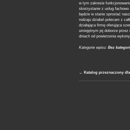
w tym zakresie funkcjonowania
skorzystanie z usług fachowo 
będzie w stanie sprostać nas
rodzaju działań polecam z cał
działająca firmę oferująca sz
umiejętnym jej doborze przez
dniach od powierzenia wykon
Kategorie wpisu:
Bez kategori
←
Katalog przeznaczony dla
Nawigacja po 