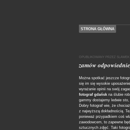
SKOCZ DO TREŚCI
STRONA GŁÓWNA
Menu
OPUBLIKOWANY
PRZEZ
SLAWEK
zamów odpowiednieg
Można spotkać jeszcze fotogra
się im się wysokie uposażenie
wyrażanie opinii na swój zag
fotograf gdańsk
na ślubie rob
gammy dostajemy ledwie sto, p
Dobry fotograf wie, że chocia
z najwyższą dokładnością. Też 
ponieważ przypadkiem coś wla
zawodowcem, to zapewne będzi
sztucznych zdjęć. Taki fotogr