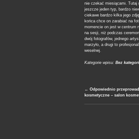
nie czekać miesiącami. Tutaj
jeszcze jeden typ, bardzo niew
ciekawe bardzo kilka jego zd
końca chce on zarabiać na foto
momencie on jest w centrum na 
na sesji, niż podczas ceremoni
dwój fotografów, jednego artys
marzyło, a drugi to profesjona
weselnej.
Kategorie wpisu:
Bez kategori
←
Odpowiednio przeprowad
kosmetyczne – salon kosme
Nawigacja po 