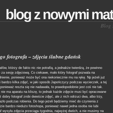
blog z nowymi mat
Blog 
o fotografa – zdjęcia ślubne gdańsk
fów, którzy de fakto nic nie potrafią, a jednakże twierdzą, że powinno
 za sesję zdjęciową. Co ciekawe, mało który fotograf pozwala na
adnienie, ponieważ może być ona niekoniecznie mu na rękę.
Np jeżeli już
i bardzo kilka zdjęć, w jaki sposób Japończycy podczas wycieczek, a tej
onieważ reszta się nie nadawała, to prawdopodobnie jest coś nie tak.
ż nie ma aparatu na kliszę, to jednak każde zdjęcie musi być opracowane
dobry fotograf zrobi dwieście zdjęć, ale z nich odrzuci dwa, albo trzy,
zło podczas robienia. Do tego jeżeli będziemy mieć do czynienia z
e bardzo niedużo fotoshopa, ponieważ nawet jedna osoba nie lubi
af wysyła zdjęcia przeciągu tygodnia, najwyżej dwóch, a nie musimy na