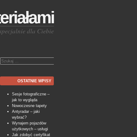
eriałami
specjalnie dla Ciebie
Szukaj
OSTATNIE WPISY
Sesje fotograficzne –
jak to wygląda
Nowoczesne tapety
Antyradar – jaki
wybrać?
Wynajem pojazdów
użytkowych – usługi
Jak zdobyć certyfikat