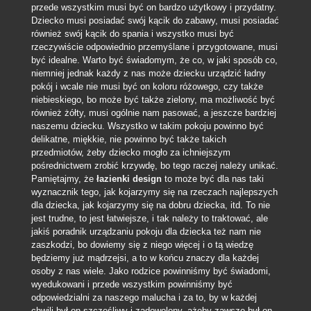
przede wszystkim musi być on bardzo użytkowy i przydatny.
Dziecko musi posiadać swój kącik do zabawy, musi posiadać
również swój kącik do spania i wszystko musi być
rzeczywiście odpowiednio przemyślane i przygotowane, musi
być idealne.
Warto być świadomym, że co, w jaki sposób co,
niemniej jednak każdy z nas może dziecku urządzić ładny
pokój i wcale nie musi być on koloru różowego, czy także
niebieskiego, bo może być także zielony, ma możliwość być
również żółty, musi ogólnie nam pasować, a jeszcze bardziej
naszemu dziecku. Wszystko w takim pokoju powinno być
delikatne, miękkie, nie powinno być także takich
przedmiotów, żeby dziecko mogło za ichniejszym
pośrednictwem zrobić krzywdę, bo tego raczej należy unikać.
Pamiętajmy, że
łazienki design
to może być dla nas taki
wyznacznik tego, jak kojarzymy się na rzeczach najlepszych
dla dziecka, jak kojarzymy się na dobru dziecka, itd. To nie
jest trudne, to jest łatwiejsze, i tak należy to traktować, ale
jakiś poradnik urządzaniu pokoju dla dziecka też nam nie
zaszkodzi, bo dowiemy się z niego więcej i o tą wiedzę
będziemy już mądrzejsi, a to w końcu znaczy dla każdej
osoby z nas wiele. Jako rodzice powinniśmy być świadomi,
wyedukowani i przede wszystkim powinniśmy być
odpowiedzialni za naszego malucha i za to, by w każdej
chwili był on szczęśliwy i zadowolony, ażeby zawsze był on