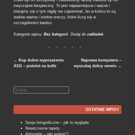
zwyczajnie bezpieczny. To jest najważniejsze i ważne i
starajmy się o tym nigdy nie zapominać, bo w końcu to są
realnie ważna i istotne rzeczy, które liczą się w
szczególności bardzo.
Kategorie wpisu:
Bez kategorii
. Dodaj do
zakładek
.
←
Kup dobre wyposażenie
Naprawa komputera –
ASG – pistolet na kulki
wyszukaj dobry serwis
→
Nawigacja po wpisach
Szukaj
OSTATNIE WPISY
Sesje fotograficzne – jak to wygląda
Nowoczesne tapety
Antyradar – jaki wybrać?