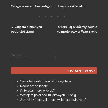
Kategorie wpisu:
Bez kategorii
. Dodaj do
zakładek
.
←
Zdjęcia z znanymi
Odszukaj właściwy serwis
osobistościami
komputerowy w Warszawie
Nawigacja po wpisach
→
Szukaj
OSTATNIE WPISY
Sesje fotograficzne – jak to wygląda
Nowoczesne tapety
Antyradar – jaki wybrać?
Wynajem pojazdów użytkowych – usługi
Jak zdobyć certyfikat uprawnień budowlanych?