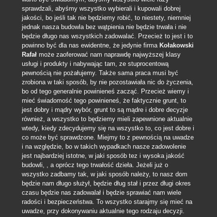
sprawdzali, abyśmy wszystko wybierali i kupowali dobrej
jakości, bo jeśli tak nie będziemy robić, to niestety, niemniej
jednak nasza budowla bez wątpienia nie będzie trwała i nie
będzie długo nas wszystkich zadowalać. Przecież to jest i to
powinno być dla nas ewidentne, że jedynie firma
Kołakowski
Rafał
może zaoferować nam naprawdę najwyższej klasy
usługi i produkty i nabywając tam, ze stuprocentową
pewnością nie pożałujemy. Także sama praca musi być
zrobiona w taki sposób, by nie pozostawiała nic do życzenia,
bo od tego generalnie powinieneś zacząć. Przecież wiemy i
mieć świadomość tego powinieneś, że faktycznie grunt, to
jest dobry i mądry wybór, grunt to są mądre i dobre decyzje
również, a wszystko to będziemy mieli zapewnione aktualnie
wtedy, kiedy zdecydujemy się na wszystko to, co jest dobre i
co może być sprawdzone. Miejmy to z pewnością na uwadze
i na względzie, bo w takich wypadkach nasze zadowolenie
jest najbardziej istotne, w jaki sposób tez i wysoka jakość
budowli, , a oprócz tego trwałość dzieła. Jeżeli już o
wszystko zadbamy tak, w jaki sposób należy, to nasz dom
będzie nam długo służył, będzie dług stał i przez długi okres
czasu będzie nas zadowalał i będzie sprawiać nam wiele
radości i bezpieczeństwa. To wszystko starajmy się mieć na
uwadze, przy dokonywaniu aktualnie tego rodzaju decyzji.