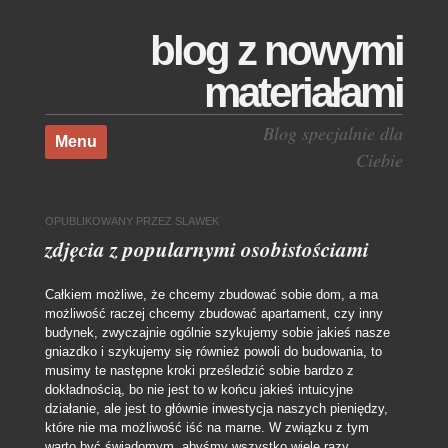
blog z nowymi
materiałami
Skocz do treści
Blog specjalnie dla
Menu
Ciebie
OPUBLIKOWANY
PRZEZ
SLAWEK
zdjęcia z popularnymi osobistościami
Całkiem możliwe, że chcemy zbudować sobie dom, a ma
możliwość raczej chcemy zbudować apartament, czy inny
budynek, zwyczajnie ogólnie szykujemy sobie jakieś nasze
gniazdko i szykujemy się również powoli do budowania, to
musimy te następne kroki prześledzić sobie bardzo z
dokładnością, bo nie jest to w końcu jakieś intuicyjne
działanie, ale jest to głównie inwestycja naszych pieniędzy,
które nie ma możliwość iść na marne. W związku z tym
warto być świadomym, abyśmy wszystko wiele razy