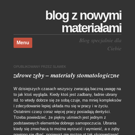
blog z nowymi
materiałami
Skocz do treści
Blog specjalnie dla
Menu
Ciebie
OPUBLIKOWANY
PRZEZ
SLAWEK
zdrowe zęby – materiały stomatologiczne
W dzisiejszych czasach wszyscy zwracają baczną uwagę na
to jak ktoś wygląda. Kiedy ktoś jest zadbany, ładnie ubrany
itd. to wtedy dobrze się ze sobą czuje, ma mniej kompleksów
i zdecydowanie lepiej układa mu się w pracy i w życiu.
Ostatnimi czasy coraz więcej pracy posiadają dentyści.
Trzeba powiedzieć, że piękny uśmiech jest jednym z
podstawowych elementów dobrego samopoczucia.
Ubrania
kiedy się zmechacą to można wyrzucić i wymienić, a o zęby
powinno się dbać, ponieważ nie można ot tak skonwertować