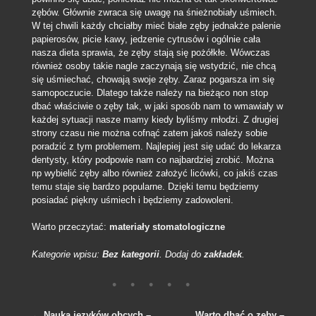
zębów. Głównie zwraca się uwagę na śnieżnobiały uśmiech.
W tej chwili każdy chciałby mieć białe zęby jednakże palenie
papierosów, picie kawy, jedzenie cytrusów i ogólnie cała
nasza dieta sprawia, że zęby stają się pożółkłe. Wówczas
również osoby takie nagle zaczynają się wstydzić, nie chcą
się uśmiechać, chowają swoje zęby. Zaraz pogarsza im się
samopoczucie. Dlatego także należy na bieżąco non stop
dbać właściwie o zęby tak, w jaki sposób nam to wmawiały w
każdej sytuacji nasze mamy kiedy byliśmy młodzi. Z drugiej
strony czasu nie można cofnąć zatem jakoś należy sobie
poradzić z tym problemem. Najlepiej jest się udać do lekarza
dentysty, który podpowie nam co najbardziej zrobić. Można
np wybielić zęby albo również założyć licówki, co jakiś czas
temu staje się bardzo popularne. Dzięki temu będziemy
posiadać piękny uśmiech i będziemy zadowoleni.
Warto przeczytać:
materiały stomatologiczne
Kategorie wpisu:
Bez kategorii
. Dodaj do
zakładek
.
←
Nauka języków obcych –
Warto dbać o zęby –