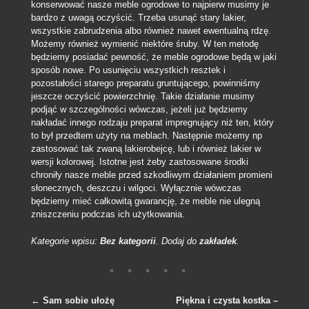
konserwować nasze meble ogrodowe to najpierw musimy je
bardzo z uwagą oczyścić. Trzeba usunąć stary lakier,
wszystkie zabrudzenia albo również nawet ewentualną rdzę.
Możemy również wymienić niektóre śruby. W ten metodę
będziemy posiadać pewność, że meble ogrodowe będą w jaki
sposób nowe. Po usunięciu wszystkich resztek i
pozostałości starego preparatu gruntującego, powinniśmy
jeszcze oczyścić powierzchnię. Takie działanie musimy
podjąć w szczególności wówczas, jeżeli już będziemy
nakładać innego rodzaju preparat impregnujący niż ten, który
to był przedtem użyty na meblach. Następnie możemy np
zastosować tak zwaną lakierobejcę, lub i również lakier w
wersji kolorowej. Istotne jest żeby zastosowane środki
chroniły nasze meble przed szkodliwym działaniem promieni
słonecznych, deszczu i wilgoci. Wyłącznie wówczas
będziemy mieć całkowitą gwarancję, że meble nie ulegną
zniszczeniu podczas ich użytkowania.
Kategorie wpisu:
Bez kategorii
. Dodaj do
zakładek
.
←
Sam sobie ułożę
Piękna i czysta kostka –