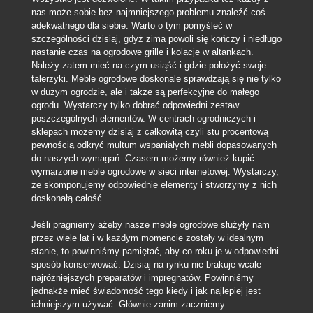
nas może sobie bez najmniejszego problemu znaleźć coś
adekwatnego dla siebie. Warto o tym pomyśleć w
szczególności dzisiaj, gdyż zima powoli się kończy i niedługo
nastanie czas na ogrodowe grille i kolacje w altankach.
Należy zatem mieć na czym usiąść i gdzie położyć swoje
talerzyki. Meble ogrodowe doskonale sprawdzają się nie tylko
w dużym ogrodzie, ale i także są perfekcyjne do małego
ogrodu. Wystarczy tylko dobrać odpowiedni zestaw
poszczególnych elementów. W centrach ogrodniczych i
sklepach możemy dzisiaj z całkowitą czyli stu procentową
pewnością odkryć multum wspaniałych mebli dopasowanych
do naszych wymagań. Czasem możemy również kupić
wymarzone meble ogrodowe w sieci internetowej. Wystarczy,
że skomponujemy odpowiednie elementy i stworzymy z nich
doskonałą całość.
Jeśli pragniemy ażeby nasze meble ogrodowe służyły nam
przez wiele lat i w każdym momencie zostały w idealnym
stanie, to powinniśmy pamiętać, aby co roku je w odpowiedni
sposób konserwować. Dzisiaj na rynku nie brakuje wcale
najróżniejszych preparatów i impregnatów. Powinniśmy
jednakże mieć świadomość tego kiedy i jak najlepiej jest
ichniejszym używać. Głównie zanim zaczniemy