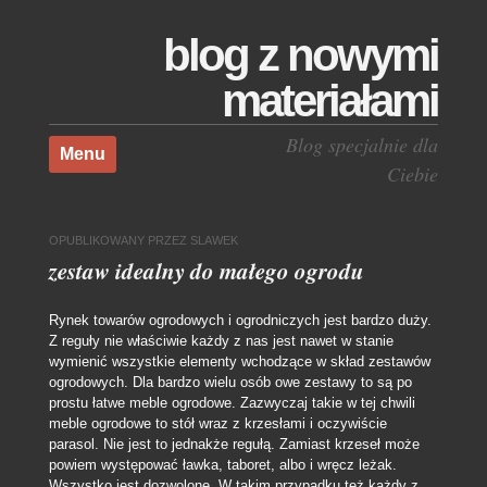
blog z nowymi
materiałami
Skocz do treści
Blog specjalnie dla
Menu
Ciebie
OPUBLIKOWANY
PRZEZ
SLAWEK
zestaw idealny do małego ogrodu
Rynek towarów ogrodowych i ogrodniczych jest bardzo duży.
Z reguły nie właściwie każdy z nas jest nawet w stanie
wymienić wszystkie elementy wchodzące w skład zestawów
ogrodowych. Dla bardzo wielu osób owe zestawy to są po
prostu łatwe meble ogrodowe. Zazwyczaj takie w tej chwili
meble ogrodowe to stół wraz z krzesłami i oczywiście
parasol. Nie jest to jednakże regułą. Zamiast krzeseł może
powiem występować ławka, taboret, albo i wręcz leżak.
Wszystko jest dozwolone. W takim przypadku też każdy z