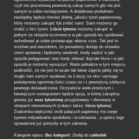
czyli stu procentową pewnością zakup samych gilz nie jest
samym w sobie rozwiązaniem. A dodatkowo produktem
niezbędny będzie również dobrej, jakości tytoń papierosowy,
który możemy zakupić lub zrobić sami. Sami możemy go
zrobić z liści tytoni.
Liście tytoniu
możemy zakupić w
jednym ze sklepów ecommerce w jaki sposób tez spróbować
wyhodować je sobie poświęcając własny czas. Tak jest to
możliwe pod warunkiem, że posiadamy dostęp do skrawka
ziemi uprawnej i będziemy wiedzieli, kiedy sadzić w jaki
sposób pielęgnować oraz kiedy zbierać dojrzałe liście i w jaki
sposób je możemy wysuszyć. Warto jednakże w tym miejscu
podkreślić, że nie jest to wcale tak łatwe zajęcie jakby się to
mogło nam samym wydawać na 1-wszy rut oka i wymaga
poświęcenia ogromnej ilości czasu no i z pewnością zdobycia
pewnego doświadczenia. Oczywiście wiele prostszym i
łatwiejszym rozwiązaniem będzie opcja, w której zakupimy
gotowy już
susz tytoniowy
przygotowany i oferowany w
sklepach internetowych (zobacz także:
liście tytoniu
).
Znakomita większość osób palących papierosy ma swoje
typowo indywidualne upodobnia i oczekiwania , a oprócz tego
sprawdzone już pomysły w tym zakresie.
Kategorie wpisu:
Bez kategorii
. Dodaj do
zakładek
.