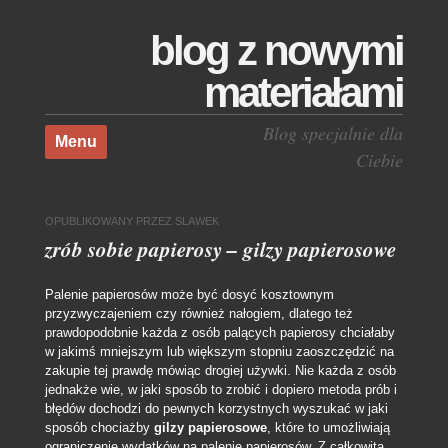
blog z nowymi
materiałami
Skocz do treści
Blog specjalnie dla
Menu
Ciebie
OPUBLIKOWANY
PRZEZ
SLAWEK
zrób sobie papierosy – gilzy papierosowe
Palenie papierosów może być dosyć kosztownym
przyzwyczajeniem czy również nałogiem, dlatego też
prawdopodobnie każda z osób palących papierosy chciałaby
w jakimś mniejszym lub większym stopniu zaoszczędzić na
zakupie tej prawdę mówiąc drogiej używki. Nie każda z osób
jednakże wie, w jaki sposób to zrobić i dopiero metoda prób i
błędów dochodzi do pewnych korzystnych wyszukać w jaki
sposób chociażby
gilzy papierosowe
, które to umożliwiają
ograniczenie wydatków na palenie papierosów.
Z całkowitą