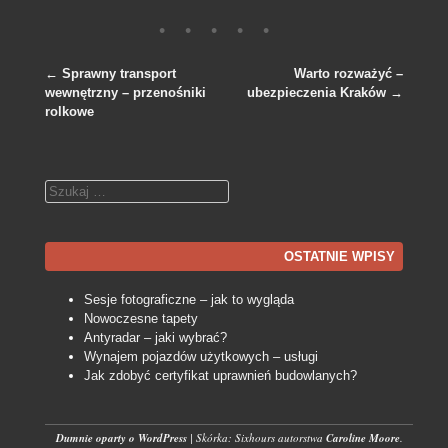
←
Sprawny transport
Warto rozważyć –
wewnętrzny – przenośniki
ubezpieczenia Kraków
→
Nawigacja po wpisach
rolkowe
Szukaj
OSTATNIE WPISY
Sesje fotograficzne – jak to wygląda
Nowoczesne tapety
Antyradar – jaki wybrać?
Wynajem pojazdów użytkowych – usługi
Jak zdobyć certyfikat uprawnień budowlanych?
Dumnie oparty o WordPress
|
Skórka: Sixhours autorstwa
Caroline Moore
.