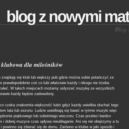
blog z nowymi mat
Blog 
 klubowa dla milośników
znajduję się klub lub większy pub gdzie można sobie potańczyć ze
 prawdopodobnie coś co lubi właściwie każdy i nikogo nie trzeba
zaleć. W takich miejscach możemy usłyszeć muzykę ze wszystkich
rawie każdy będzie zadowolony.
o czeka znakomita większość ludzi gdyż każdy uwielbia słuchać tego
item lata lub sezonu. Ludzie uwielbiają się bawić w rytmie muzyki więc
ędzenie piątkowego lub sobotniego wieczoru. Czas przeleci bardzo
 i dobrej muzyce czas upływa nieubłaganie. Ani się nie obejrzymy a tu
i powinno się zbierać się do domu. Zarówno w klubie w jaki sposób i