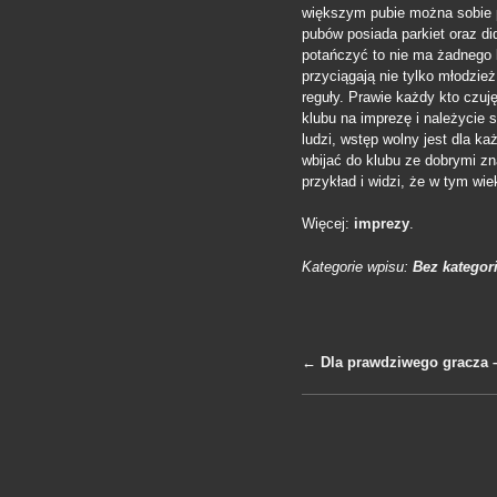
większym pubie można sobie 
pubów posiada parkiet oraz d
potańczyć to nie ma żadnego 
przyciągają nie tylko młodzie
reguły. Prawie każdy kto czuj
klubu na imprezę i należycie s
ludzi, wstęp wolny jest dla ka
wbijać do klubu ze dobrymi zn
przykład i widzi, że w tym wi
Więcej:
imprezy
.
Kategorie wpisu:
Bez kategori
←
Dla prawdziwego gracza – 
Nawigacja po 