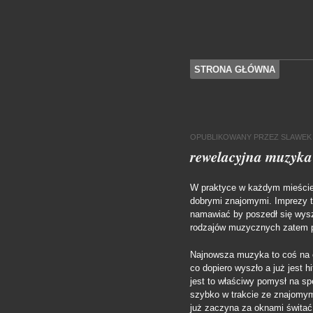
SKOCZ DO TREŚCI
STRONA GŁÓWNA
Menu
OPUBLIKOWANY
PRZEZ
SLAWEK
rewelacyjna muzyka
W praktyce w każdym mieście 
dobrymi znajomymi. Imprezy to
namawiać by poszedł się wys
rodzajów muzycznych zatem p
Najnowsza muzyka to coś na c
co dopiero wyszło a już jest h
jest to właściwy pomysł na sp
szybko w trakcie ze znajomymi
już zaczyna za oknami świtać 