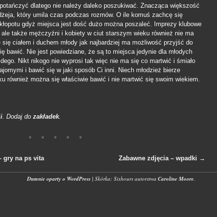
potańczyć dlatego nie należy daleko poszukiwać. Znacząca większość
idżeja, który umila czas podczas rozmów. O ile komuś zachcę się
kłopotu gdyż miejsca jest dość dużo można poszaleć. Imprezy klubowe
ż ale także mężczyźni i kobiety w ciut starszym wieku również nie ma
ę się ciałem i duchem młody jak najbardziej ma możliwość przyjść do
ię bawić. Nie jest powiedziane, że są to miejsca jedynie dla młodych
żdego. Nikt nikogo nie wyprosi tak więc nie ma się co martwić i śmiało
ajomymi i bawić się w jaki sposób Ci inni. Niech młodzież bierze
eku również można się właściwie bawić i nie martwić się swoim wiekiem.
i
. Dodaj do
zakładek
.
gry na ps vita
Zabawne zdjęcia – wpadki
→
wpisach
Dumnie oparty o WordPress
|
Skórka: Sixhours autorstwa
Caroline Moore
.