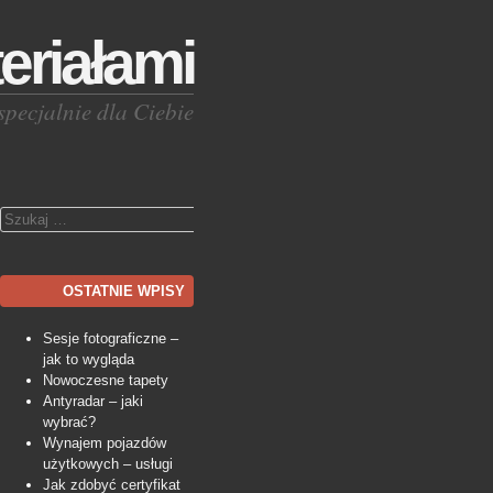
eriałami
specjalnie dla Ciebie
Szukaj
OSTATNIE WPISY
Sesje fotograficzne –
jak to wygląda
Nowoczesne tapety
Antyradar – jaki
wybrać?
Wynajem pojazdów
użytkowych – usługi
Jak zdobyć certyfikat