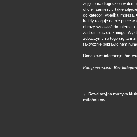
zdjęcie na drugi dzień w domu
chcieli zamieścić takie zdjęci
do kategorii wpadka impreza. 
każdy reaguje na nie przeciwni
obrazy wstawiać do Internetu.
żart śmiejąc się z niego. Wys
zobaczymy ile tego się tam zn
faktycznie poprawić nam humo
Dodatkowe informacje:
śmies
Kategorie wpisu:
Bez kategori
←
Rewelacyjna muzyka klub
milośników
Nawigacja po 