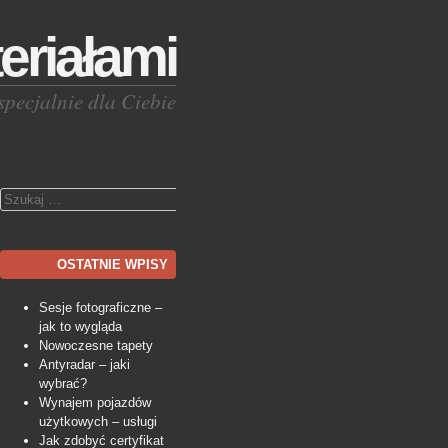
eriałami
specjalnie dla Ciebie
Szukaj
OSTATNIE WPISY
Sesje fotograficzne –
jak to wygląda
Nowoczesne tapety
Antyradar – jaki
wybrać?
Wynajem pojazdów
użytkowych – usługi
Jak zdobyć certyfikat