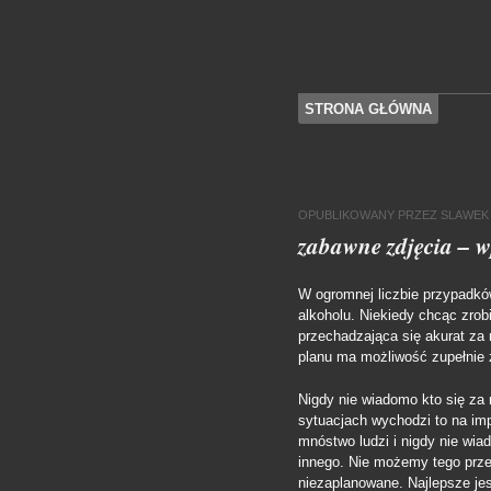
SKOCZ DO TREŚCI
STRONA GŁÓWNA
Menu
OPUBLIKOWANY
PRZEZ
SLAWEK
zabawne zdjęcia – 
W ogromnej liczbie przypadkó
alkoholu. Niekiedy chcąc zro
przechadzająca się akurat za
planu ma możliwość zupełnie 
Nigdy nie wiadomo kto się za 
sytuacjach wychodzi to na imp
mnóstwo ludzi i nigdy nie wia
innego. Nie możemy tego przew
niezaplanowane. Najlepsze je