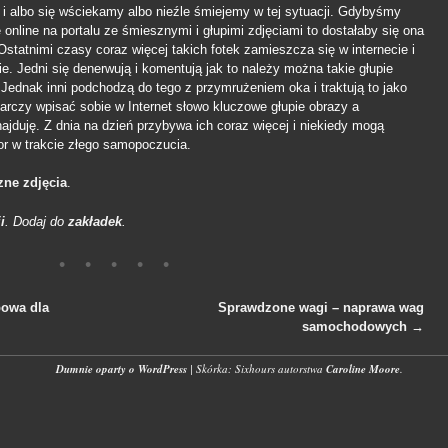
 i albo się wściekamy albo nieźle śmiejemy w tej sytuacji. Gdybyśmy
e online na portalu ze śmiesznymi i głupimi zdjęciami to dostałaby się ona
Ostatnimi czasy coraz więcej takich fotek zamieszcza się w internecie i
e. Jedni się denerwują i komentują jak to należy można takie głupie
 Jednak inni podchodzą do tego z przymrużeniem oka i traktują to jako
tarczy wpisać sobie w Internet słowo kluczowe głupie obrazy a
ajduję. Z dnia na dzień przybywa ich coraz więcej i niekiedy mogą
r w trakcie złego samopoczucia.
zne zdjęcia
.
i
. Dodaj do
zakładek
.
owa dla
Sprawdzone wagi – naprawa wag
samochodowych
→
wpisach
Dumnie oparty o WordPress
|
Skórka: Sixhours autorstwa
Caroline Moore
.