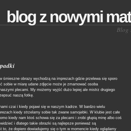
blog z nowymi mat
Blog 
wpadki
w śmieszne obrazy wychodzą na imprezach gdzie przelewa się sporo
bić sobie w miarę udane zdjęcie może je zmarnować osoba
 naszymi plecami. My możemy wyjść dużo lepiej ale mistrz drugiego
zepsuć naszą fotkę.
nami czai i kiedy pojawi się w naszym kadrze. W bardzo wielu
rezach kiedy strzelamy sobie tak zwane samojebki. W klubie jest całe
domo kiedy nam ktoś schowa się za plecami i zrobi głupią minę albo coś
idzieć i dlatego takie obrazki są najlepsze ponieważ są
st to, że dopiero dowiadujemy się o tym w momencie kiedy oglądamy