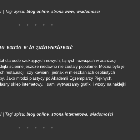
i
|
Tagi wpisu:
blog online
,
strona www
,
wiadomości
no warto w to zainwestować
tał dla osób szukających nowych, fajnych rozwiązań w aranżacji
ejki ścienne jeszcze niedawno nie zostały popularne. Można było je
h restauracji, czy kawiarni, jednak w mieszkaniach osobistych
arby. Jako młodzi plastycy po Akademii Egzemplarzy Pięknych,
łasny sklep internetowy, i sami wytwarzamy grafiki i wzory na naklejki
i
|
Tagi wpisu:
blog online
,
strona internetowa
,
wiadomości