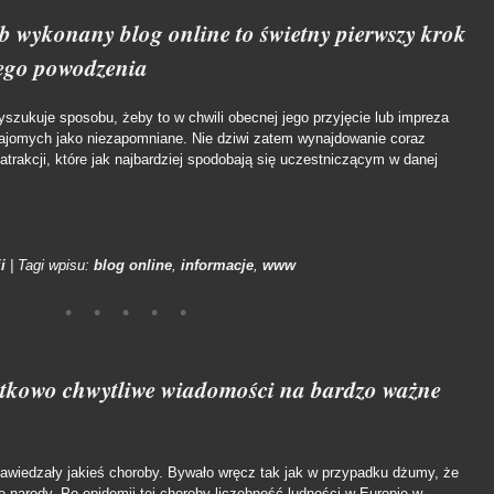
 wykonany blog online to świetny pierwszy krok
wego powodzenia
yszukuje sposobu, żeby to w chwili obecnej jego przyjęcie lub impreza
ajomych jako niezapomniane. Nie dziwi zatem wynajdowanie coraz
atrakcji, które jak najbardziej spodobają się uczestniczącym w danej
i
|
Tagi wpisu:
blog online
,
informacje
,
www
jątkowo chwytliwe wiadomości na bardzo ważne
nawiedzały jakieś choroby. Bywało wręcz tak jak w przypadku dżumy, że
 narody. Po epidemii tej choroby liczebność ludności w Europie w