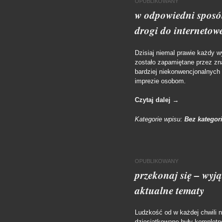
OPUBLIKOWANY
w odpowiedni sposób
drogi do interneto
Dzisiaj niemal prawie każdy w
zostało zapamiętane przez zn
bardziej niekonwencjonalnych 
imprezie osobom.
Czytaj dalej
→
Kategorie wpisu:
Bez kategori
OPUBLIKOWANY
przekonaj się – wy
aktualne tematy
Ludzkość od w każdej chwili 
dziesiątkowane były kompletne