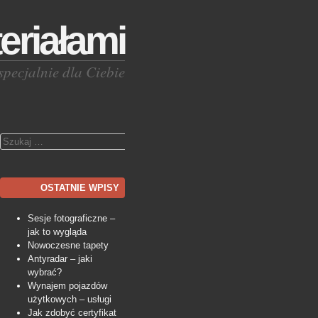
eriałami
specjalnie dla Ciebie
Szukaj
OSTATNIE WPISY
Sesje fotograficzne –
jak to wygląda
Nowoczesne tapety
Antyradar – jaki
wybrać?
Wynajem pojazdów
użytkowych – usługi
Jak zdobyć certyfikat