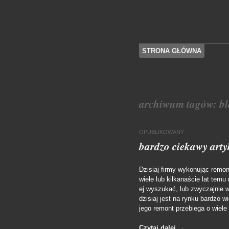
SKOCZ DO TREŚCI
STRONA GŁÓWNA
Menu
archiwum tagów:
bl
OPUBLIKOWANY
bardzo ciekawy arty
Dzisiaj firmy wykonując remon
wiele lub kilkanaście lat temu
ej wyszukać, lub zwyczajnie 
dzisiaj jest na rynku bardzo 
jego remont przebiega o wiele 
Czytaj dalej
→