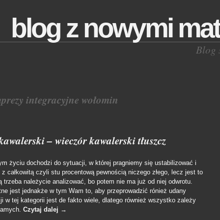
blog z nowymi mat
Blog 
prezy integracyjne wołomin
kawalerski – wieczór kawalerski tłuszcz
 życiu dochodzi do sytuacji, w której pragniemy się ustabilizować i
 z całkowitą czyli stu procentową pewnością niczego złego, lecz jest to
 trzeba należycie analizować, bo potem nie ma już od niej odwrotu.
otne jest jednakże w tym Wam to, aby przeprowadzić rónież udany
i w tej kategorii jest de fakto wiele, dlatego również wszystko zależy
s samych.
Czytaj dalej
→