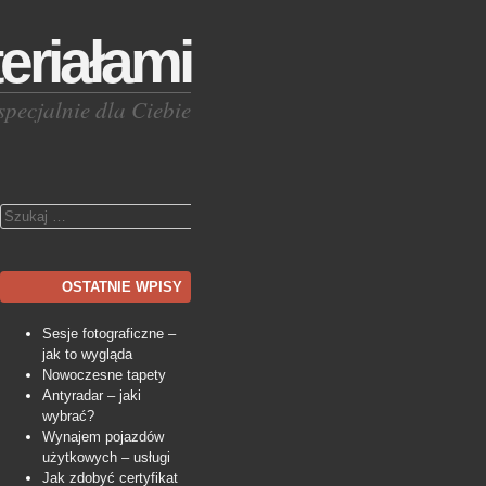
eriałami
specjalnie dla Ciebie
Szukaj
OSTATNIE WPISY
Sesje fotograficzne –
jak to wygląda
Nowoczesne tapety
Antyradar – jaki
wybrać?
Wynajem pojazdów
użytkowych – usługi
Jak zdobyć certyfikat