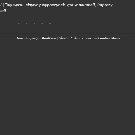
i
|
Tagi wpisu:
aktywny wypoczynek
,
gra w paintball
,
imprezy
ball
Dumnie oparty o WordPress
|
Skórka: Sixhours autorstwa
Caroline Moore
.