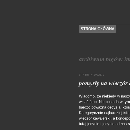
SKOCZ DO TREŚCI
STRONA GŁÓWNA
Menu
archiwum tagów:
im
OPUBLIKOWANY
pomysły na wieczór 
Wiadomo, że niekiedy w naszym
wziąć ślub. Nie posiada w tym
bardzo poważna decyzja, którą
Kategorycznie najbardziej ist
wieczór kawalerski, a koncepcj
tutaj jedynie i jedynie od na