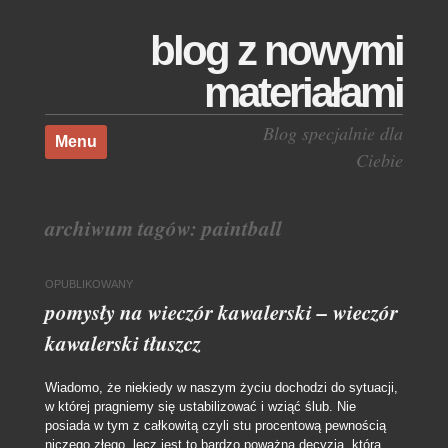
blog z nowymi
materiałami
Skocz do treści
Blog specjalnie dla
Menu
Ciebie
archiwum tagów:
paintball
OPUBLIKOWANY
pomysły na wieczór kawalerski – wieczór
kawalerski tłuszcz
Wiadomo, że niekiedy w naszym życiu dochodzi do sytuacji,
w której pragniemy się ustabilizować i wziąć ślub. Nie
posiada w tym z całkowitą czyli stu procentową pewnością
niczego złego, lecz jest to bardzo poważna decyzja, którą