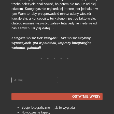
trzeba należycie analizować, bo potem nie ma już od niej
odwrotu. Kategorycznie najbardziej istotne jest jednakże w
tym Wam to, aby przeprowadzić rónież udany wieczór
kawalerski, a koncepcji w tej kategorii jest de fakto wiele,
dlatego również wszystko zależy tutaj jedynie i jedynie od
nas samych.
Czytaj dalej
→
Kategorie wpisu:
Bez kategorii
|
Tagi wpisu:
aktywny
wypoczynek
,
gra w paintball
,
imprezy integracyjne
wołomin
,
paintball
Szukaj
OSTATNIE WPISY
Sesje fotograficzne – jak to wygląda
Nowoczesne tapety